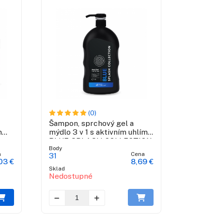
(0)
Šampon, sprchový gel a
m
mýdlo 3 v 1 s aktivním uhlím -
BLUE SPLASH COLLECTION
Body
a
Cena
31
03 €
8,69 €
Sklad
Nedostupné