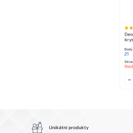
Deo
kry
Body
21
Skla
Ned
Unikátní produkty