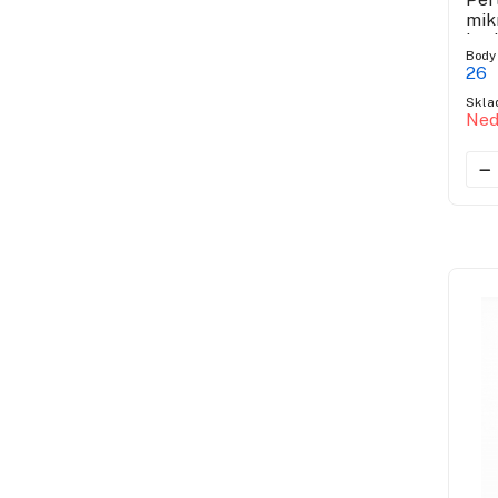
mik
hya
Body
26
Skla
Ned