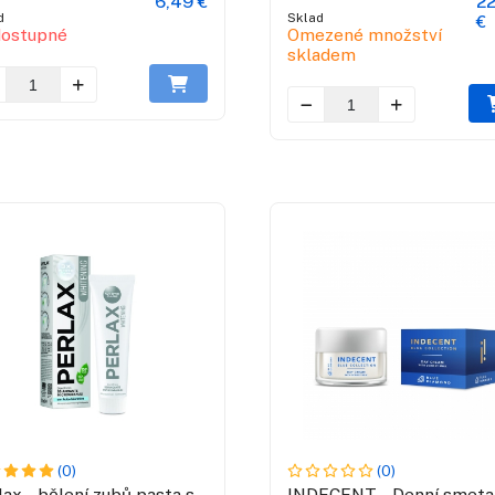
6,49 €
22
d
Sklad
€
ostupné
Omezené množství
skladem
(0)
(0)
lax - bělení zubů pasta s
INDECENT - Denní smeta