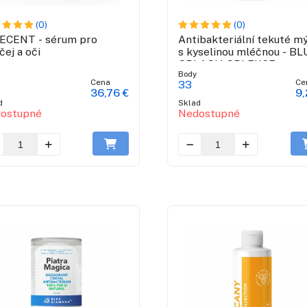
(0)
(0)
ECENT - sérum pro
Antibakteriální tekuté m
čej a oči
s kyselinou mléčnou - BL
SPLASH SPLEKCE
Body
Cena
Ce
33
36,76 €
9,
d
Sklad
ostupné
Nedostupné