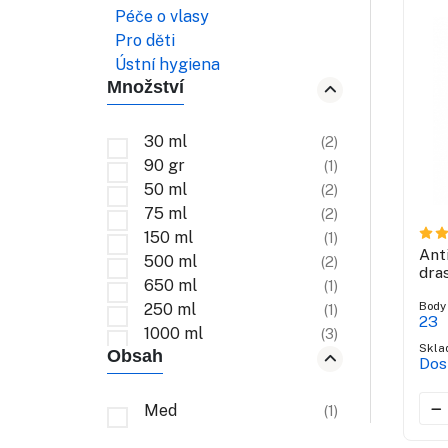
Péče o vlasy
Pro děti
Ústní hygiena
Množství
30 ml
(2)
90 gr
(1)
50 ml
(2)
75 ml
(2)
150 ml
(1)
Ant
500 ml
(2)
dra
650 ml
(1)
Body
250 ml
(1)
23
1000 ml
(3)
Skla
Obsah
Dos
Med
(1)