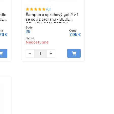
(0)
ýdlo
Šampon a sprchový gel 2 v 1
UE
se solí z Jadranu - BLUE
SPLASH COLLECTION
Body
na
Cena
29
29 €
7,95 €
Sklad
Nedostupné