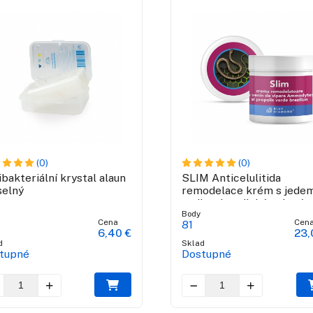
(0)
(0)
ibakteriální krystal alaun
SLIM Anticelulitida
selný
remodelace krém s jede
zmije a brazilské zelené
Body
propolis
Cena
Cen
81
6,40 €
23,
d
Sklad
tupné
Dostupné