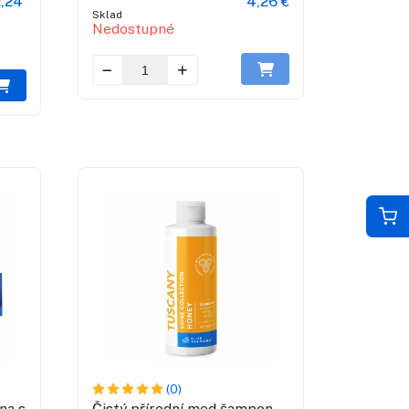
,24
4,26 €
Sklad
Nedostupné
(0)
na s
Čistý přírodní med šampon -