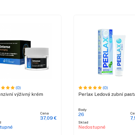
(0)
(0)
enzivní výživný krém
Perlax Ledová zubní past
Body
Cena
Ce
26
37,09 €
7,
d
Sklad
tupné
Nedostupné