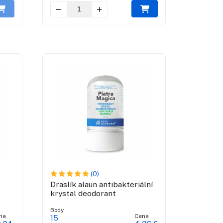
(0)
Draslík alaun antibakteriální
krystal deodorant
Body
na
Cena
15