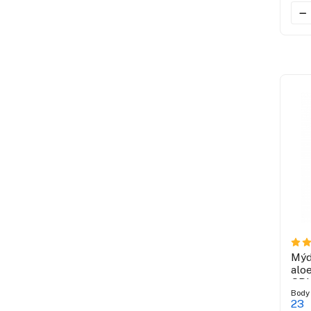
Mýd
alo
SP
Body
23