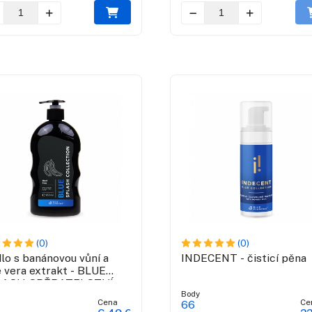
(0)
(0)
lo s banánovou vůní a
INDECENT - čisticí pěna
e vera extrakt - BLUE
LASH SBĚRATELSTVÍ
Body
Cena
Ce
66