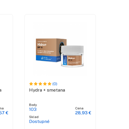
(0)
a
Hydra + smetana
Body
na
Cena
103
57 €
28,93 €
Sklad
Dostupné