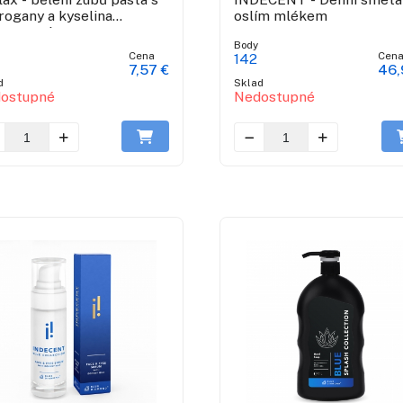
rogany a kyselina
oslím mlékem
luronová
Body
Cena
Cen
142
7,57 €
46,
d
Sklad
ostupné
Nedostupné