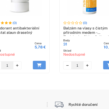
(0)
(0)
dorant antibakteriální
Balzám na vlasy s čistým
stal alaun draselný
přírodním medem -
Toskánsko Shine Collect
Body
Cena
Cen
31
5,78 €
10,
d
Sklad
ostupné
Nedostupné
Rychlé doručení