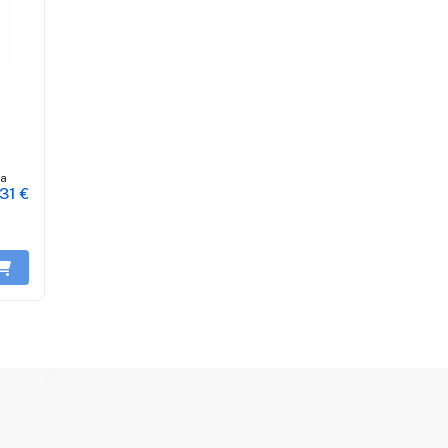
ion
a
31 €