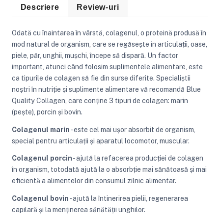
Descriere
Review-uri
Odată cu înaintarea în vârstă, colagenul, o proteină produsă în
mod natural de organism, care se regăsește în articulații, oase,
piele, păr, unghii, mușchi, începe să dispară. Un factor
important, atunci când folosim suplimentele alimentare, este
ca tipurile de colagen să fie din surse diferite. Specialiștii
noștri în nutriție și suplimente alimentare vă recomandă Blue
Quality Collagen, care conține 3 tipuri de colagen: marin
(pește), porcin și bovin.
Colagenul marin
- este cel mai ușor absorbit de organism,
special pentru articulații și aparatul locomotor, muscular.
Colagenul porcin
- ajută la refacerea producției de colagen
în organism, totodată ajută la o absorbție mai sănătoasă și mai
eficientă a alimentelor din consumul zilnic alimentar.
Colagenul bovin
- ajută la întinerirea pielii, regenerarea
capilară și la menținerea sănătății unghilor.