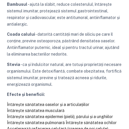
Bambusul
- ajută la slăbit, reduce colesterulul, întărește
sistemul imunitar, protejează sistemul gastrointestinal,
respirator și cadiovascular, este antitumoral, antiinflamator și
antialergic.
Coada calului
- datorită cantității mari de siliciu pe care îl
conține, previne osteoporoza, păstrând densitatea oaselor.
Antiinflamator puternic, ideal și pentru tractul urinar, ajutând
la eliminarea bacteriilor nedorite.
Stevia
- ca și îndulcitor natural, are totuși proprietăți necesare
organismului. Este detoxifiantă, combate obezitatea, fortifică
sistemul imunitar, previne și tratează acneea și ridurile,
energizează organismul.
Efecte și beneficii:
Întărește sănătatea oaselor și a articulațiilor
Întărește sănătatea musculară
Întărește sănătatea epidermei (pielii), părului și a unghiilor
Întărește sănătatea pulmonară
Întărește sănătatea ochilor
Accelerează refacerea celulară (crearea de noi celule),