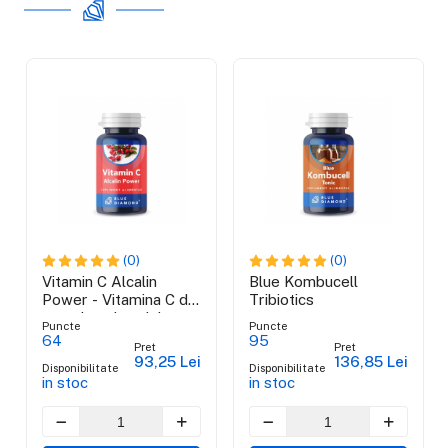
(0)
(0)
Vitamin C Alcalin
Blue Kombucell
Power - Vitamina C din
Tribiotics
ascorbat de calciu,
Puncte
Puncte
maces si acerola
64
95
Pret
Pret
93,25 Lei
136,85 Lei
Disponibilitate
Disponibilitate
in stoc
in stoc