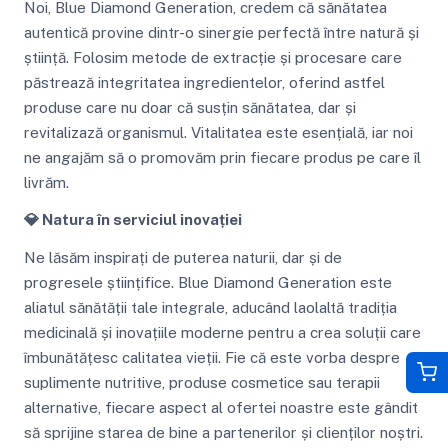
Noi, Blue Diamond Generation, credem că sănătatea
autentică provine dintr-o sinergie perfectă între natură și
știință. Folosim metode de extracție și procesare care
păstrează integritatea ingredientelor, oferind astfel
produse care nu doar că susțin sănătatea, dar și
revitalizază organismul. Vitalitatea este esențială, iar noi
ne angajăm să o promovăm prin fiecare produs pe care îl
livrăm.
💎 Natura în serviciul inovației
Ne lăsăm inspirați de puterea naturii, dar și de
progresele științifice. Blue Diamond Generation este
aliatul sănătății tale integrale, aducând laolaltă tradiția
medicinală și inovațiile moderne pentru a crea soluții care
îmbunătățesc calitatea vieții. Fie că este vorba despre
suplimente nutritive, produse cosmetice sau terapii
alternative, fiecare aspect al ofertei noastre este gândit
să sprijine starea de bine a partenerilor și clienților noștri.