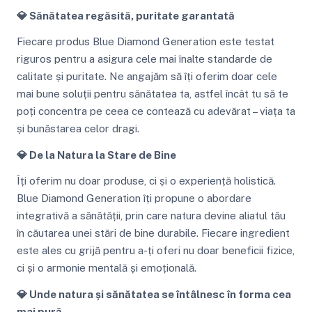
💎 Sănătatea regăsită, puritate garantată
Fiecare produs Blue Diamond Generation este testat
riguros pentru a asigura cele mai înalte standarde de
calitate și puritate. Ne angajăm să îți oferim doar cele
mai bune soluții pentru sănătatea ta, astfel încât tu să te
poți concentra pe ceea ce contează cu adevărat – viața ta
și bunăstarea celor dragi.
💎 De la Natura la Stare de Bine
Îți oferim nu doar produse, ci și o experiență holistică.
Blue Diamond Generation îți propune o abordare
integrativă a sănătății, prin care natura devine aliatul tău
în căutarea unei stări de bine durabile. Fiecare ingredient
este ales cu grijă pentru a-ți oferi nu doar beneficii fizice,
ci și o armonie mentală și emoțională.
💎 Unde natura și sănătatea se întâlnesc în forma cea
mai pură