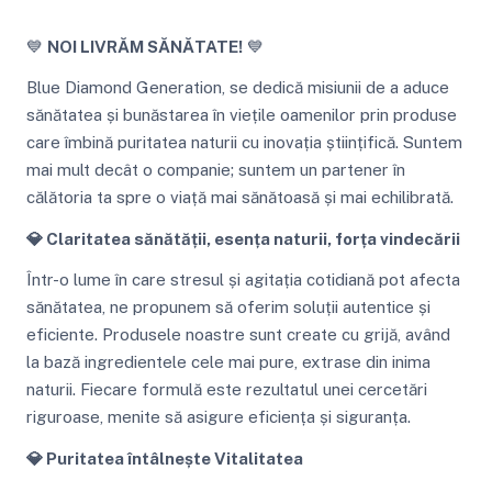
💙
NOI LIVRĂM SĂNĂTATE!
💙
Blue Diamond Generation, se dedică misiunii de a aduce
sănătatea și bunăstarea în viețile oamenilor prin produse
care îmbină puritatea naturii cu inovația științifică. Suntem
mai mult decât o companie; suntem un partener în
călătoria ta spre o viață mai sănătoasă și mai echilibrată.
💎 Claritatea sănătății, esența naturii, forța vindecării
Într-o lume în care stresul și agitația cotidiană pot afecta
sănătatea, ne propunem să oferim soluții autentice și
eficiente. Produsele noastre sunt create cu grijă, având
la bază ingredientele cele mai pure, extrase din inima
naturii. Fiecare formulă este rezultatul unei cercetări
riguroase, menite să asigure eficiența și siguranța.
💎 Puritatea întâlnește Vitalitatea