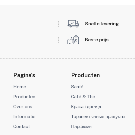
Snelle levering
Beste prijs
Pagina's
Producten
Home
Santé
Producten
Café & Thé
Over ons
Краса і догляд
Informatie
Тэрапевтычныя прадукты
Contact
Парфюмы