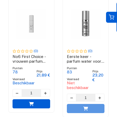
(0)
(0)
No6 First Choice -
Eerste keer -
vrouwen parfum
parfum water voor
water
vrouwen
Punten
Punten
Prijs
Prijs
78
83
21,89 €
23,20
Voorraad
Voorraad
€
Beschikbaar
Niet
beschikbaar