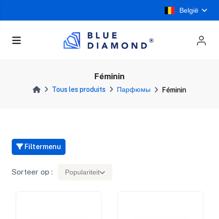
België
Féminin
Tous les produits
Парфюмы
Féminin
Filtermenu
Sorteer op :
Populariteit