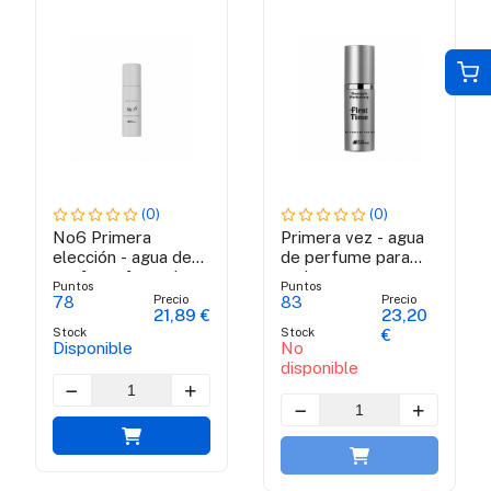
(0)
(0)
No6 Primera
Primera vez - agua
elección - agua de
de perfume para
perfume femenino
mujeres
Puntos
Puntos
Precio
Precio
78
83
21,89 €
23,20
Stock
Stock
€
Disponible
No
disponible