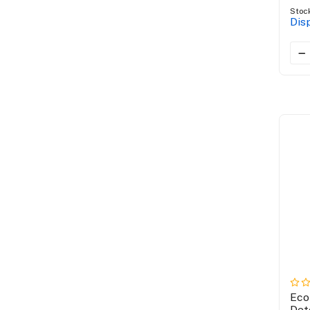
Stoc
Dis
Eco
Det