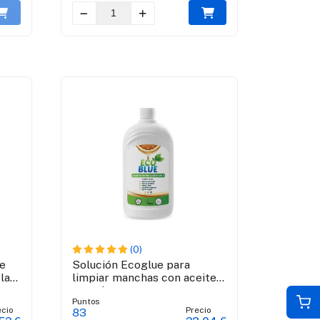
(0)
e
Solución Ecoglue para
la
limpiar manchas con aceite
uras
naranja
Puntos
ecio
Precio
83