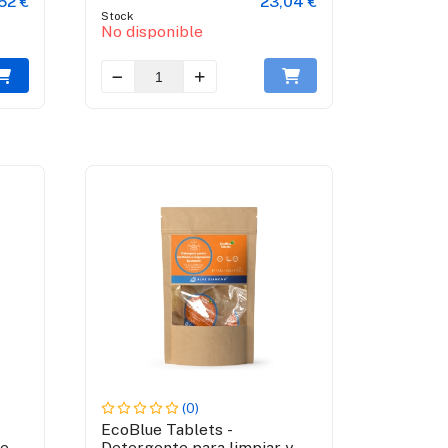
52 €
23,04 €
Stock
No disponible
(0)
EcoBlue Tablets -
de
Detergente para limpiar y