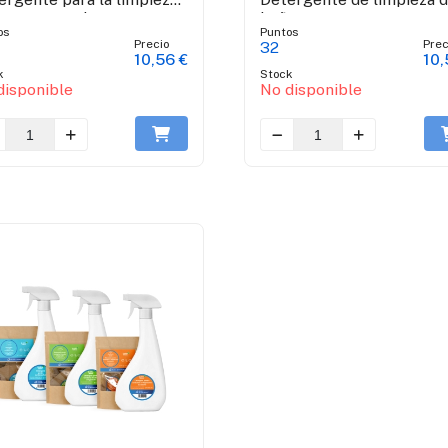
frutas y verduras
baño
os
Puntos
Precio
Prec
32
10,56 €
10,
k
Stock
disponible
No disponible