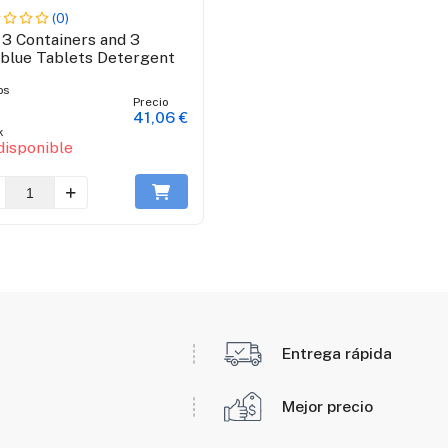
(0)
 3 Containers and 3
blue Tablets Detergent
os
Precio
41,06 €
k
disponible
Entrega rápida
Mejor precio