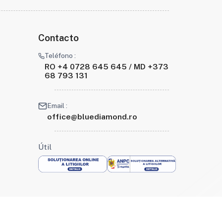
Contacto
Teléfono :
RO +4 0728 645 645 / MD +373
68 793 131
Email :
office@bluediamond.ro
Útil
Mantente conectado :