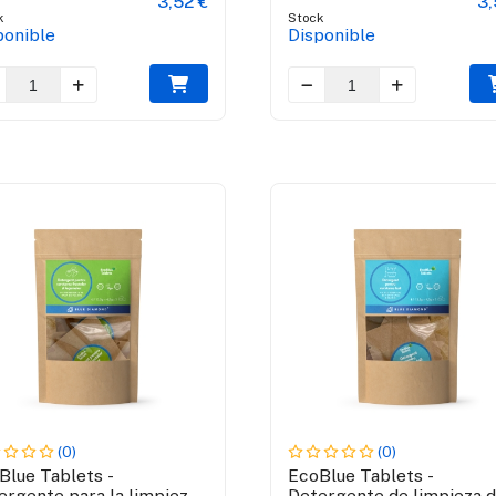
3,52 €
3,
k
Stock
ponible
Disponible
(0)
(0)
Blue Tablets -
EcoBlue Tablets -
ergente para la limpieza
Detergente de limpieza 