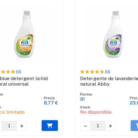
(0)
(0)
blue detergent lichid
Detergente de lavandería
ural universal
natural Abby
os
Puntos
Precio
Prec
81
8,77 €
23,
k
Stock
ck limitado
No disponible