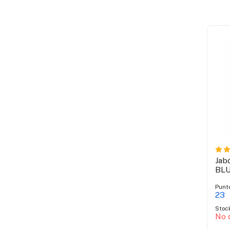
Jabó
BL
Punt
23
Stoc
No 