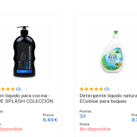
(0)
(0)
n líquido para cocina -
Detergente líquido natura
UE SPLASH COLECCIÓN
ECoblue para buques
os
Puntos
Precio
Pre
33
6,49 €
9,
k
Stock
disponible
No disponible