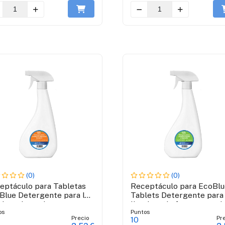
(0)
(0)
eptáculo para Tabletas
Receptáculo para EcoBlu
Blue Detergente para la
Tablets Detergente para 
pieza de cocina
limpieza de frutas y verd
os
Puntos
Precio
Pr
10