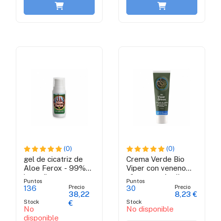
(0)
(0)
gel de cicatriz de
Crema Verde Bio
Aloe Ferox - 99%
Viper con veneno
ingredientes
víbora y própolis
Puntos
Puntos
orgánicos
verde brasileña - 50
Precio
Precio
136
30
38,22
8,23 €
ml
Stock
Stock
€
No
No disponible
disponible