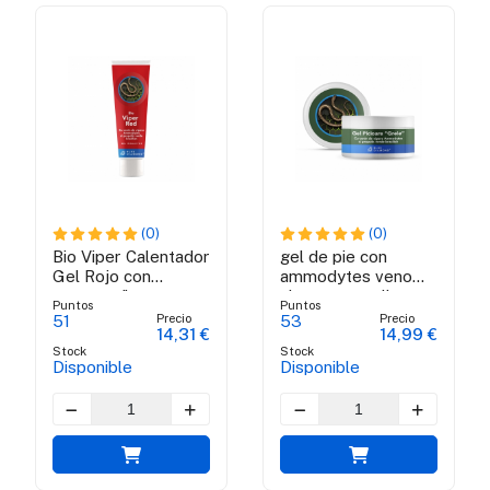
(0)
(0)
Bio Viper Calentador
gel de pie con
Gel Rojo con
ammodytes venom
veneno víbora y
viper y propolis
Puntos
Puntos
propolis verde
verde brasileño
Precio
Precio
51
53
14,31 €
14,99 €
brasileña - 100 ml
Stock
Stock
Disponible
Disponible