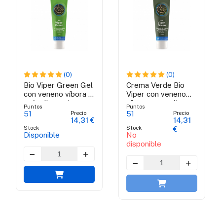
(0)
(0)
Bio Viper Green Gel
Crema Verde Bio
con veneno víbora y
Viper con veneno
própolis verde
víbora y propóleo
Puntos
Puntos
brasileña - 100 ml
verde brasileño -
Precio
Precio
51
51
14,31 €
14,31
100 ml
Stock
Stock
€
Disponible
No
disponible