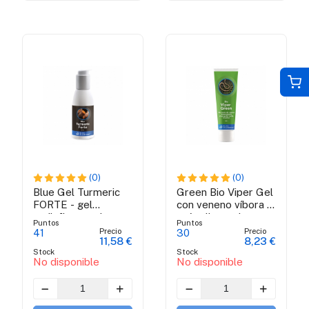
(0)
(0)
Blue Gel Turmeric
Green Bio Viper Gel
FORTE - gel
con veneno víbora y
antiinflamatorio
própolis verde
Puntos
Puntos
brasileña - 50 ml
Precio
Precio
41
30
11,58 €
8,23 €
Stock
Stock
No disponible
No disponible