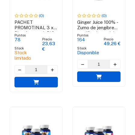
(0)
(0)
PACHET
Ginger Juice 100% -
PROMOTINAL 3 x
Zumo de jengibre
Blue Amaranth BIO
certificado orgánico
Puntos
Puntos
Precio
Precio
78
164
23,63
49,26 €
Stock
Stock
€
Stock
Disponible
limitado