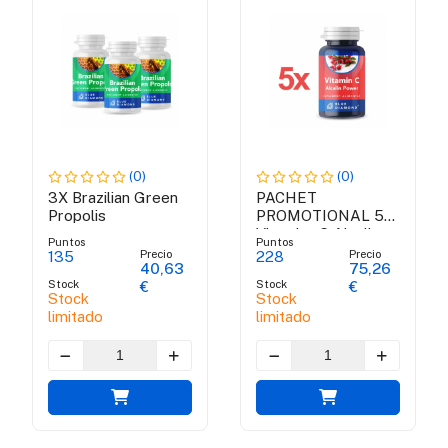
(0)
(0)
3X Brazilian Green
PACHET
Propolis
PROMOTIONAL 5
Vitamina C Alcalin
Puntos
Puntos
Power – Vitamina C
Precio
Precio
135
228
40,63
75,26
din ascorbat de
Stock
Stock
€
€
calciu, m...
Stock
Stock
limitado
limitado