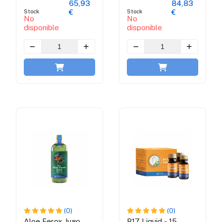
65,93
84,83
Stock
Stock
€
€
No
No
disponible
disponible
(0)
(0)
Aloe Ferox Jugo
B17 Liquid - 15