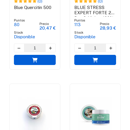
(0)
(0)
Blue Quercitin 500
BLUE STRESS
EXPERT FORTE 24
Day & Night - 100%
Puntos
Puntos
natural suplemento
Precio
Precio
80
113
20,47 €
28,93 €
antiestrés
Stock
Stock
Disponible
Disponible