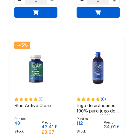
-45%
(0)
(0)
Blue Active Clean
Jugo de arándanos
100% puro jugo de
arándanos 100%
Puntos
Puntos
puro orgánico
Precio
Precio
40
112
43,41 €
34,01 €
Certificado Bio
Stock
Stock
23,87