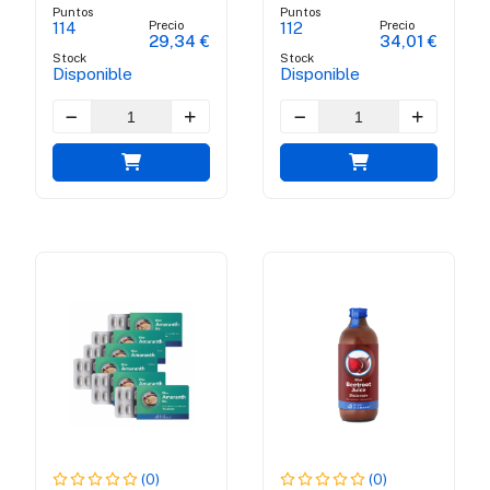
alimenticio antiviral
arándano - American
Puntos
Puntos
de acción rápida
Afin 100% puro
Precio
Precio
114
112
29,34 €
34,01 €
orgánico Certificado
Stock
Stock
Bio
Disponible
Disponible
(0)
(0)