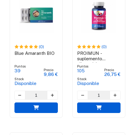
(0)
(0)
Blue Amaranth BIO
PROIMUN -
suplemento
alimenticio para
Puntos
Puntos
fortalecer la
Precio
Precio
39
105
9,86 €
26,75 €
inmunidad
Stock
Stock
Disponible
Disponible