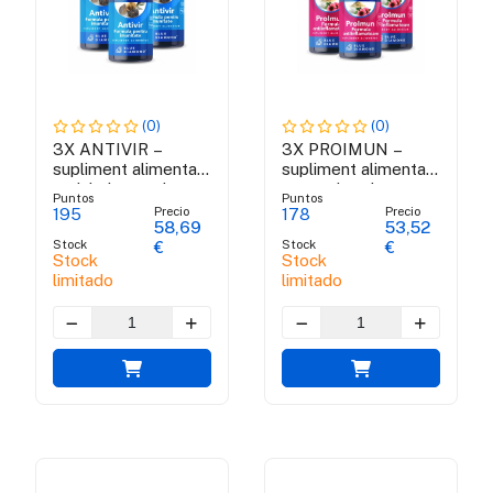
(0)
(0)
3X ANTIVIR –
3X PROIMUN –
supliment alimentar
supliment alimentar
antiviral cu actiune
pentru intarirea
Puntos
Puntos
rapida
imunitatii
Precio
Precio
195
178
58,69
53,52
Stock
Stock
€
€
Stock
Stock
limitado
limitado