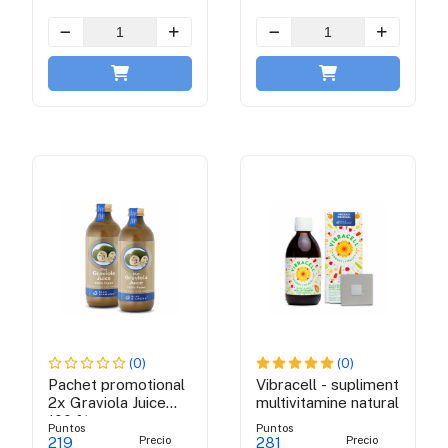
(0)
(0)
Pachet promotional
Vibracell - supliment
2x Graviola Juice
multivitamine natural
100 % puree
Puntos
Puntos
Precio
Precio
219
281