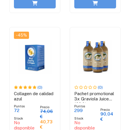
-45%
(0)
(0)
Collagen de calidad
Pachet promotional
azul
3x Graviola Juice
100 % puree
Puntos
Puntos
Precio
Precio
72
299
74,06
90,04
€
Stock
Stock
€
40,73
No
No
€
disponible
disponible