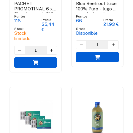
PACHET
Blue Beetroot Juice
PROMOTINAL 6 x
100% Puro - Jugo de
Blue Amaranth BIO
remolacha roja
Puntos
Puntos
100% puro orgánico
Precio
Precio
118
66
35,44
21,93 €
Certificado Bio
Stock
Stock
€
Stock
Disponible
limitado