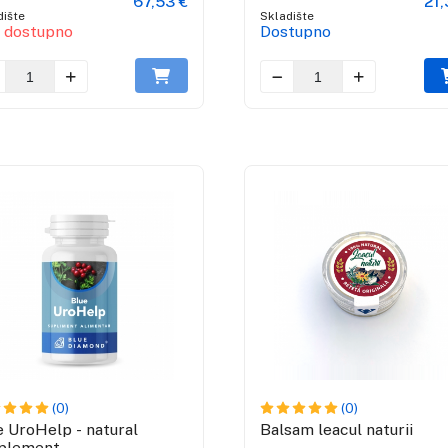
67,53 €
21,
dište
Skladište
e dostupno
Dostupno
(0)
(0)
e UroHelp - natural
Balsam leacul naturii
plement