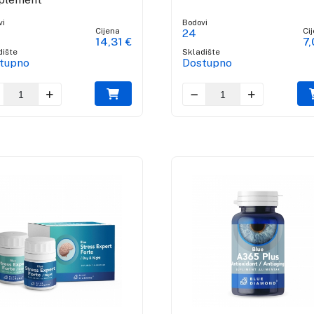
vi
Bodovi
Cijena
Ci
24
14,31 €
7,
dište
Skladište
tupno
Dostupno