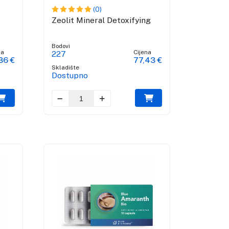
(0)
Zeolit Mineral Detoxifying
Bodovi
na
Cijena
227
36 €
77,43 €
Skladište
Dostupno