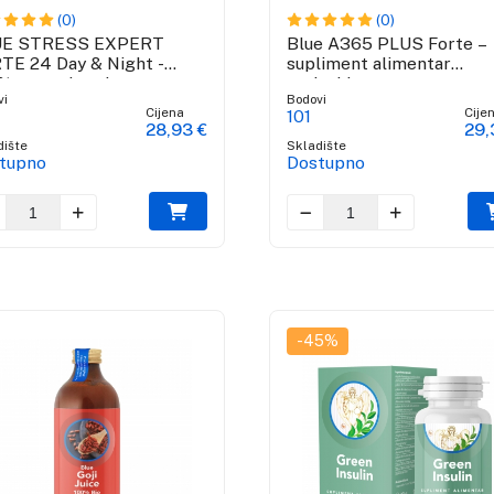
(0)
(0)
UE STRESS EXPERT
Blue A365 PLUS Forte –
TE 24 Day & Night -
supliment alimentar
% natural antistress
antioxidant
vi
Bodovi
plement
Cijena
Cije
101
28,93 €
29,
dište
Skladište
tupno
Dostupno
-45%