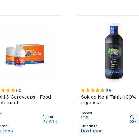
(0)
(0)
shi & Cordyceps - Food
Sok od Noni Tahiti 100%
plement
organski
vi
Bodovi
Cijena
Cijen
106
27,41 €
36,
dište
Skladište
tupno
Dostupno