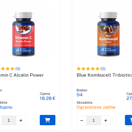
(0)
(0)
amin C Alcalin Power
Blue Kombucell Tribiotic
vi
Bodovi
Cijena
Cij
94
18,28 €
27
dište
Skladište
tupno
Ograničene zalihe