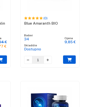
(0)
ulin
Blue Amaranth BIO
Bodovi
a
Cijena
34
04 €
9,85 €
Skladište
77 €
Dostupno