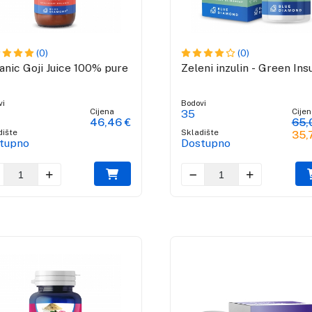
(0)
(0)
anic Goji Juice 100% pure
Zeleni inzulin - Green Ins
vi
Bodovi
Cijena
Cijen
35
46,46 €
65,
dište
Skladište
35,
tupno
Dostupno