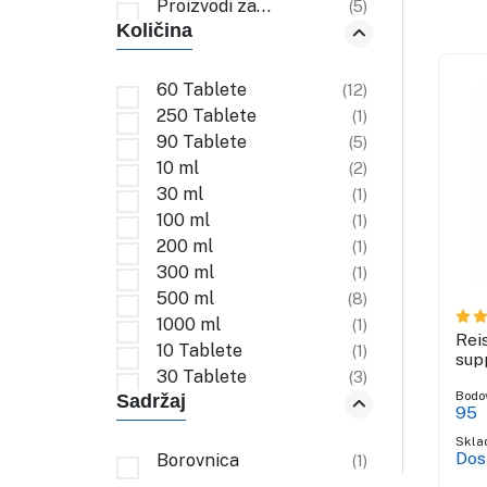
sustav
Proizvodi za
(5)
Količina
mršavljenje
60 Tablete
(12)
250 Tablete
(1)
90 Tablete
(5)
10 ml
(2)
30 ml
(1)
100 ml
(1)
200 ml
(1)
300 ml
(1)
500 ml
(8)
1000 ml
(1)
Rei
10 Tablete
(1)
sup
30 Tablete
(3)
Bodo
Sadržaj
95
Skla
Dos
Borovnica
(1)