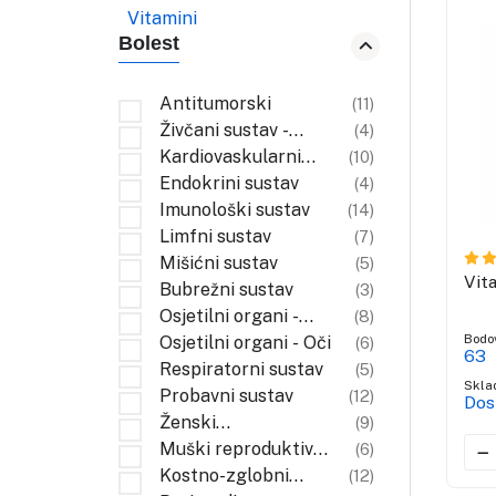
Vitamini
Bolest
Antitumorski
(11)
Živčani sustav -
(4)
Neuronalni
Kardiovaskularni
(10)
sustav
Endokrini sustav
(4)
Imunološki sustav
(14)
Limfni sustav
(7)
Mišićni sustav
(5)
Vit
Bubrežni sustav
(3)
Osjetilni organi -
(8)
Bodo
Koža
Osjetilni organi - Oči
(6)
63
Respiratorni sustav
(5)
Skla
Probavni sustav
(12)
Dos
Ženski
(9)
reproduktivni
Muški reproduktivni
(6)
sustav
sustav
Kostno-zglobni
(12)