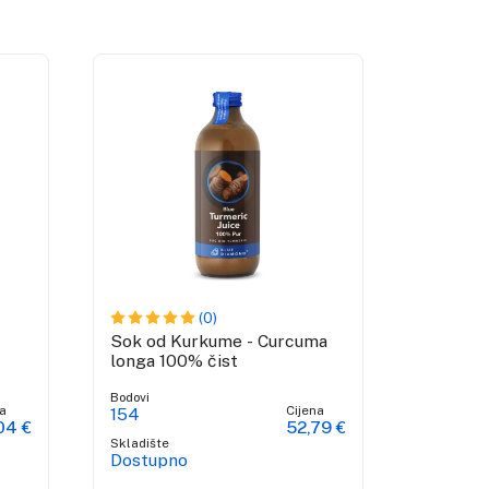
(0)
Sok od Kurkume - Curcuma
longa 100% čist
Bodovi
a
Cijena
154
04 €
52,79 €
Skladište
Dostupno