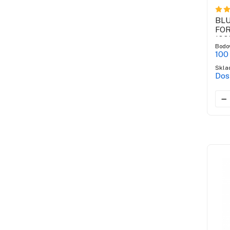
BL
FOR
100
Bodo
sup
100
Skla
Dos