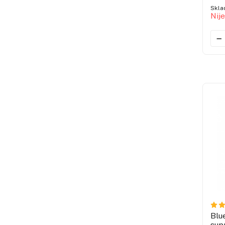
Skla
Nij
Blu
sup