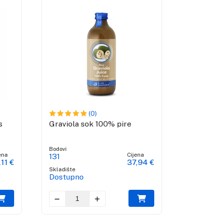
(0)
s
Graviola sok 100% pire
Bodovi
ena
Cijena
131
,11 €
37,94 €
Skladište
Dostupno