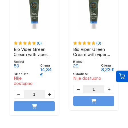
(0)
(0)
Bio Viper Green
Bio Viper Green
Cream with viper
Cream with viper
venom and Brazilian
venom and Brazilian
Bodovi
Bodovi
green propolis - 100
green propolis - 50
Cijena
Cijena
50
29
14,34
8,23 €
ml
ml
Skladište
Skladište
€
Nije
Nije dostupno
dostupno