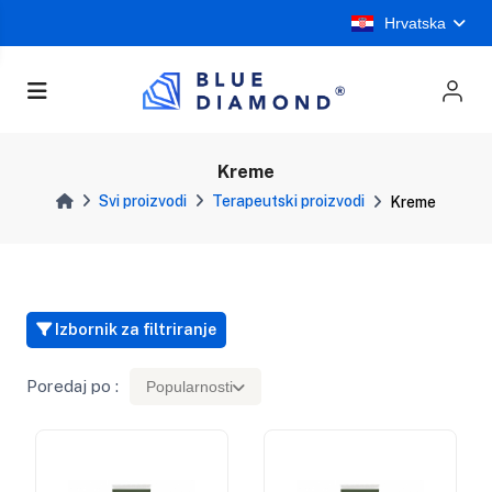
Hrvatska
Kreme
Svi proizvodi
Terapeutski proizvodi
Kreme
Izbornik za filtriranje
Poredaj po :
Popularnosti