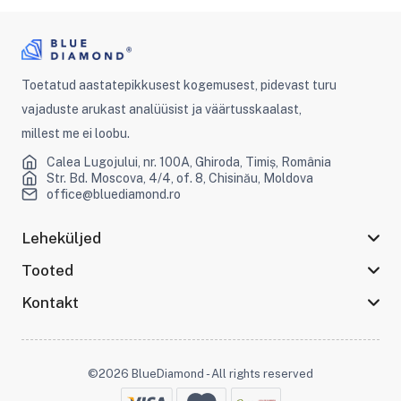
Toetatud aastatepikkusest kogemusest, pidevast turu
vajaduste arukast analüüsist ja väärtusskaalast,
millest me ei loobu.
Calea Lugojului, nr. 100A, Ghiroda, Timiș, România
Str. Bd. Moscova, 4/4, of. 8, Chisinău, Moldova
office@bluediamond.ro
Leheküljed
Tooted
Kontakt
©2026 BlueDiamond - All rights reserved