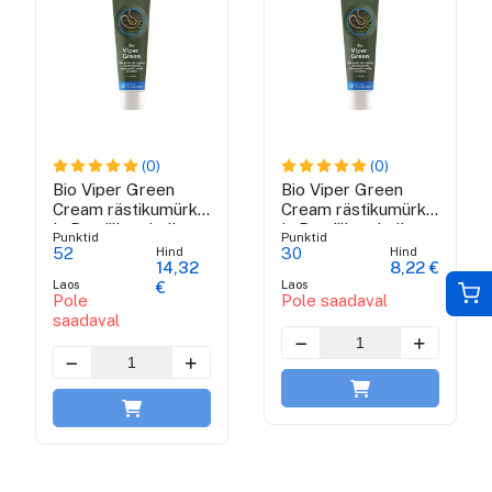
(0)
(0)
Bio Viper Green
Bio Viper Green
Cream rästikumürk
Cream rästikumürk
ja Brasiilia roheline
ja Brasiilia roheline
Punktid
Punktid
taruvaik - 100 ml
taruvaik - 50 ml
Hind
Hind
52
30
14,32
8,22 €
Laos
Laos
€
Pole
Pole saadaval
saadaval