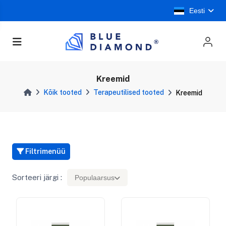
Eesti
Kreemid
Kõik tooted
Terapeutilised tooted
Kreemid
Filtrimenüü
Sorteeri järgi :
Populaarsus