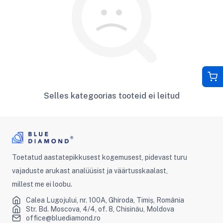
Selles kategoorias tooteid ei leitud
Toetatud aastatepikkusest kogemusest, pidevast turu
vajaduste arukast analüüsist ja väärtusskaalast,
millest me ei loobu.
Calea Lugojului, nr. 100A, Ghiroda, Timiș, România
Str. Bd. Moscova, 4/4, of. 8, Chisinău, Moldova
office@bluediamond.ro