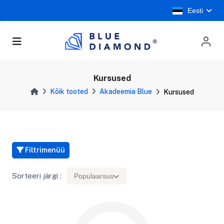
Eesti
Kursused
Kõik tooted
Akadeemia Blue
Kursused
Filtrimenüü
Sorteeri järgi :
Populaarsus