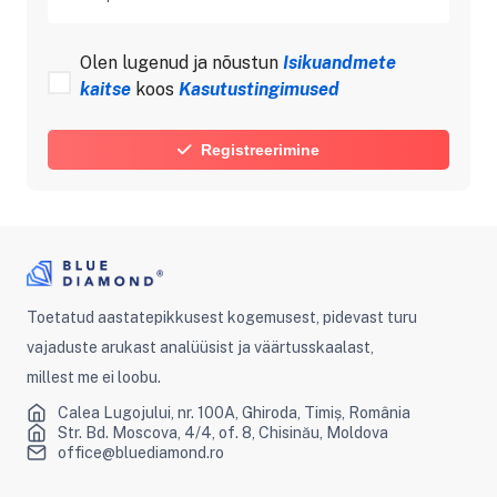
Olen lugenud ja nõustun
Isikuandmete
kaitse
koos
Kasutustingimused
Registreerimine
Toetatud aastatepikkusest kogemusest, pidevast turu
vajaduste arukast analüüsist ja väärtusskaalast,
millest me ei loobu.
Calea Lugojului, nr. 100A, Ghiroda, Timiș, România
Str. Bd. Moscova, 4/4, of. 8, Chisinău, Moldova
office@bluediamond.ro