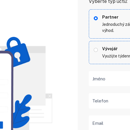
Vyberte typ účtu:
Partner
Jednoduchý zák
výhod.
Vývojář
Využijte týdenn
Jméno
Telefon
Email