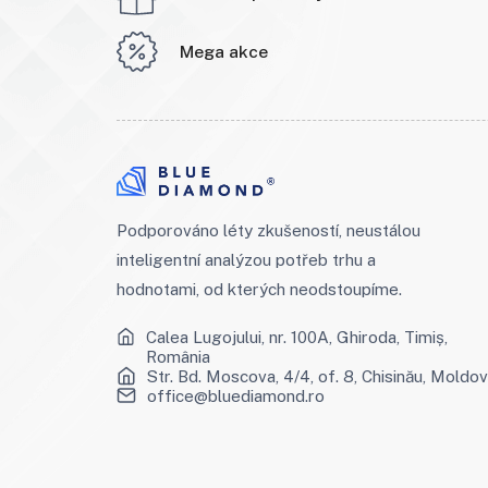
Mega akce
Podporováno léty zkušeností, neustálou
inteligentní analýzou potřeb trhu a
hodnotami, od kterých neodstoupíme.
Calea Lugojului, nr. 100A, Ghiroda, Timiș,
România
Str. Bd. Moscova, 4/4, of. 8, Chisinău, Moldo
office@bluediamond.ro