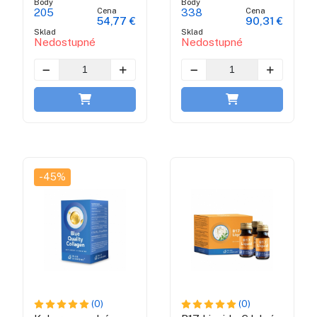
Body
Body
Cena
Cena
205
338
54,77 €
90,31 €
Sklad
Sklad
Nedostupné
Nedostupné
-45%
(0)
(0)