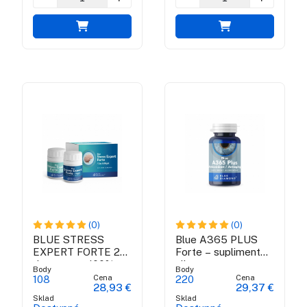
(0)
(0)
BLUE STRESS
Blue A365 PLUS
EXPERT FORTE 24
Forte – supliment
den a noc - 100%
alimentar
Body
Body
přírodní antistresový
antioxidant
Cena
Cena
108
220
28,93 €
29,37 €
doplněk
Sklad
Sklad