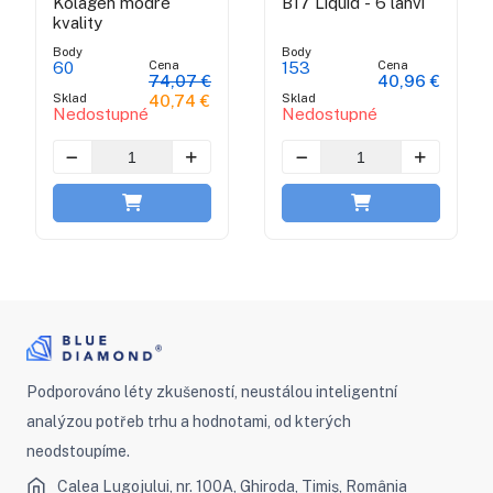
Kolagen modré
B17 Liquid - 6 lahví
kvality
Body
Body
Cena
Cena
60
153
74,07 €
40,96 €
Sklad
Sklad
40,74 €
Nedostupné
Nedostupné
Podporováno léty zkušeností, neustálou inteligentní
analýzou potřeb trhu a hodnotami, od kterých
neodstoupíme.
Calea Lugojului, nr. 100A, Ghiroda, Timiș, România