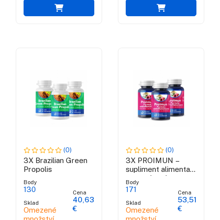
(0)
(0)
3X Brazilian Green
3X PROIMUN –
Propolis
supliment alimentar
pentru intarirea
Body
Body
imunitatii
130
171
Cena
Cena
40,63
53,51
Sklad
Sklad
€
€
Omezené
Omezené
množství
množství