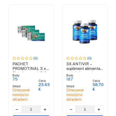
(0)
(0)
PACHET
3X ANTIVIR –
PROMOTINAL 3 x
supliment alimentar
Blue Amaranth BIO
antiviral cu actiune
Body
Body
rapida
75
187
Cena
Cena
23,63
58,70
Sklad
Sklad
€
€
Omezené
Omezené
množství
množství
skladem
skladem