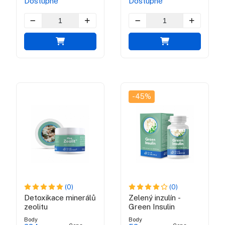
Dostupné
Dostupné
-45%
(0)
(0)
Detoxikace minerálů
Zelený inzulín -
zeolitu
Green Insulin
Body
Body