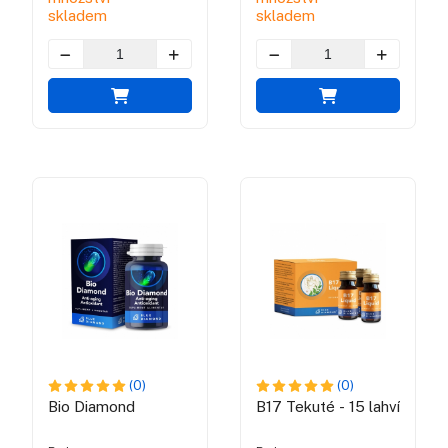
skladem
skladem
(0)
(0)
Bio Diamond
B17 Tekuté - 15 lahví