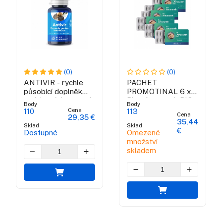
(0)
(0)
ANTIVIR - rychle
PACHET
působící doplněk
PROMOTINAL 6 x
antivirových potravin
Blue Amaranth BIO
Body
Body
Cena
110
113
Cena
29,35 €
35,44
Sklad
Sklad
€
Dostupné
Omezené
množství
skladem