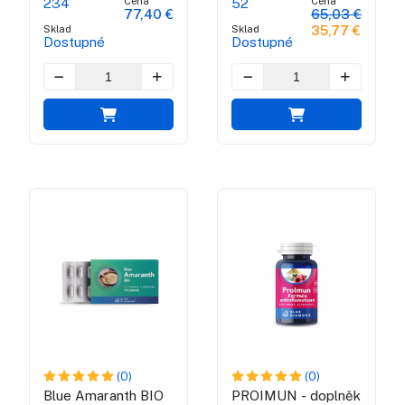
Cena
Cena
234
52
77,40 €
65,03 €
Sklad
Sklad
35,77 €
Dostupné
Dostupné
(0)
(0)
Blue Amaranth BIO
PROIMUN - doplněk