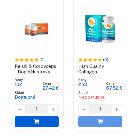
(0)
(0)
Reishi & Cordyceps
High Quality
- Doplněk stravy
Collagen
Body
Body
Cena
Cena
102
253
27,42 €
67,52 €
Sklad
Sklad
Dostupné
Nedostupné