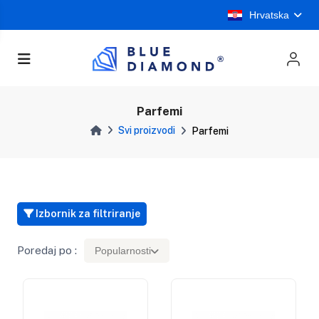
Hrvatska
Parfemi
Svi proizvodi
Parfemi
Izbornik za filtriranje
Poredaj po :
Popularnosti