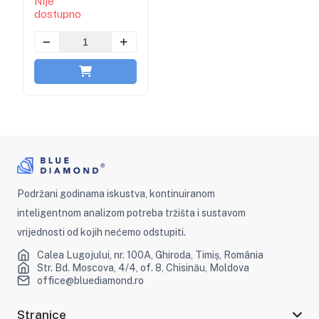
Nije
dostupno
Podržani godinama iskustva, kontinuiranom
inteligentnom analizom potreba tržišta i sustavom
vrijednosti od kojih nećemo odstupiti.
Calea Lugojului, nr. 100A, Ghiroda, Timiș, România
Str. Bd. Moscova, 4/4, of. 8, Chisinău, Moldova
office@bluediamond.ro
Stranice