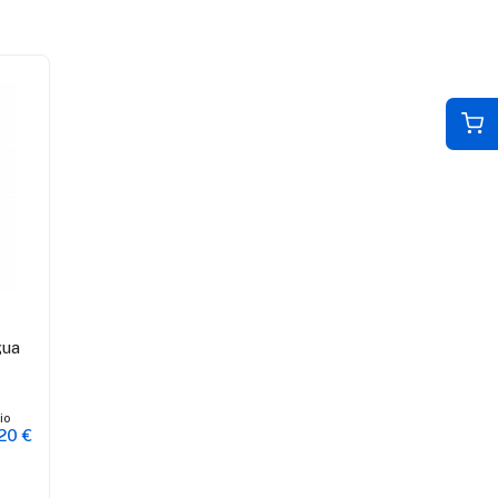
gua
io
20 €