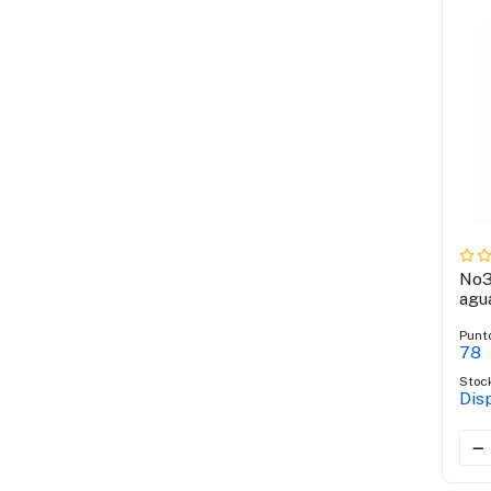
No3
agu
Punt
78
Stoc
Dis