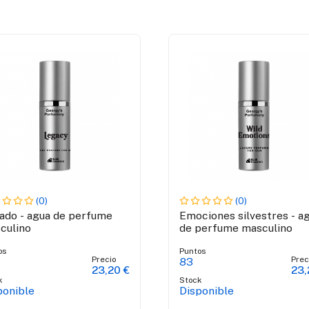
(0)
(0)
ado - agua de perfume
Emociones silvestres - a
culino
de perfume masculino
os
Puntos
Precio
Prec
83
23,20 €
23,
k
Stock
ponible
Disponible