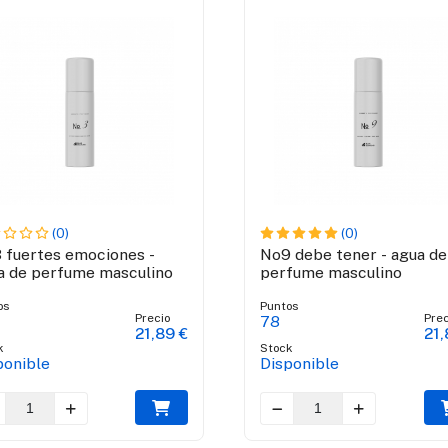
(0)
(0)
 fuertes emociones -
No9 debe tener - agua de
a de perfume masculino
perfume masculino
os
Puntos
Precio
Prec
78
21,89 €
21,
k
Stock
ponible
Disponible