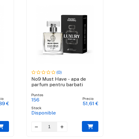
(0)
No9 Must Have - apa de
parfum pentru barbati
Puntos
io
Precio
156
89 €
51,61 €
Stock
Disponible