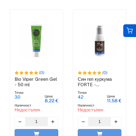
(0)
(0)
Bio Viper Green Gel
Син гел куркума
- 50 ml
FORTE -
противовъзпалителен
Точки
Точки
гел
Цена
Цена
30
42
8,22 €
11,58 €
Наличност
Наличност
Недостъпен
Недостъпен