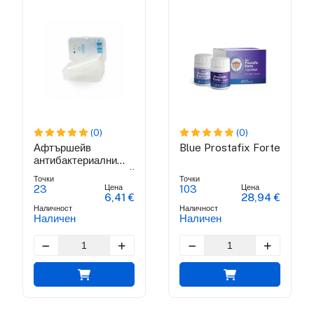
(0)
(0)
Афтършейв
Blue Prostafix Forte
антибактериални
кристал алаун калий
Точки
Точки
Цена
Цена
23
103
6,41 €
28,94 €
Наличност
Наличност
Наличен
Наличен