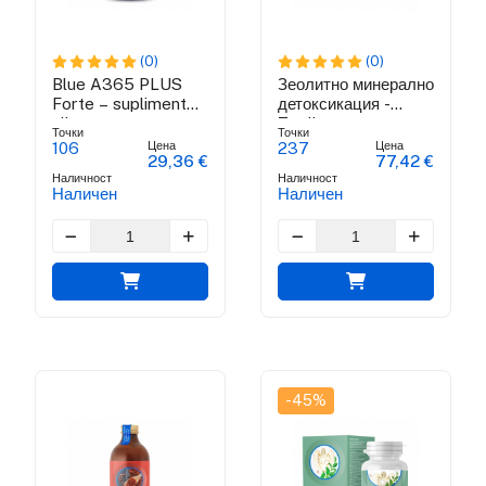
(0)
(0)
Blue A365 PLUS
Зеолитно минерално
Forte – supliment
детоксикация -
alimentar
Zeolit
Точки
Точки
antioxidant
Цена
Цена
106
237
29,36 €
77,42 €
Наличност
Наличност
Наличен
Наличен
-45%