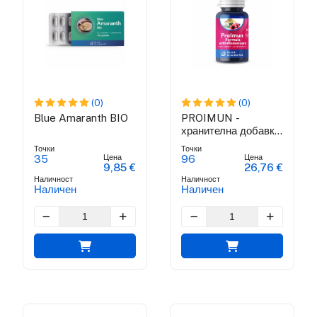
(0)
(0)
Blue Amaranth BIO
PROIMUN -
хранителна добавка
за укрепване на
Точки
Точки
имунитета
Цена
Цена
35
96
9,85 €
26,76 €
Наличност
Наличност
Наличен
Наличен