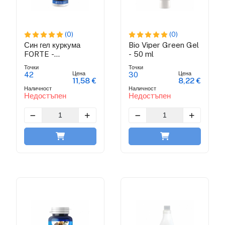
(0)
(0)
Син гел куркума
Bio Viper Green Gel
FORTE -
- 50 ml
противовъзпалителен
Точки
Точки
гел
Цена
Цена
42
30
11,58 €
8,22 €
Наличност
Наличност
Недостъпен
Недостъпен