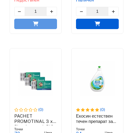
(0)
(0)
PACHET
Екосин естествен
PROMOTINAL 3 x
течен препарат за
Blue Amaranth BIO
съдове
Точки
Точки
Цена
Цена