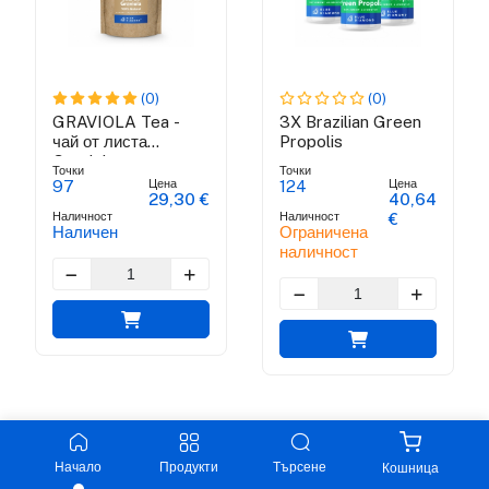
(0)
(0)
GRAVIOLA Tea -
3X Brazilian Green
чай от листа
Propolis
Graviola
Точки
Точки
Цена
Цена
97
124
29,30 €
40,64
Наличност
Наличност
€
Наличен
Ограничена
наличност
Начало
Продукти
Търсене
Кошница