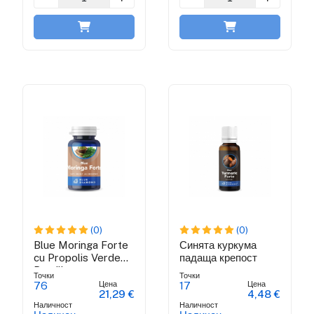
(0)
(0)
Blue Moringa Forte
Синята куркума
cu Propolis Verde
падаща крепост
Brazilian
Точки
Точки
Цена
Цена
76
17
21,29 €
4,48 €
Наличност
Наличност