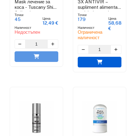
Mask лечение за
3X ANTIVIR –
коса - Tuscany Shine
supliment alimentar
Collection
antiviral cu actiune
Точки
Точки
rapida
Цена
Цена
45
179
12,49 €
58,68
Наличност
Наличност
€
Недостъпен
Ограничена
наличност