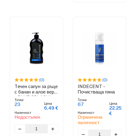
(0)
(0)
Tечен сапун за ръце
INDECENT -
с банан и алое вера
Почистваща пяна
- BLUE SPLASH
Точки
Точки
COLECION
Цена
Цена
23
67
6,49 €
22,25
Наличност
Наличност
€
Недостъпен
Ограничена
наличност