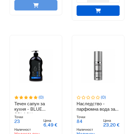
(0)
(0)
Течен сапун за
Наследство -
кухня - BLUE
парфюмна вода за
SPLASH
мъже
Точки
Точки
COLECTION
Цена
Цена
23
84
6,49 €
23,20 €
Наличност
Наличност
Недостъпен
Наличен