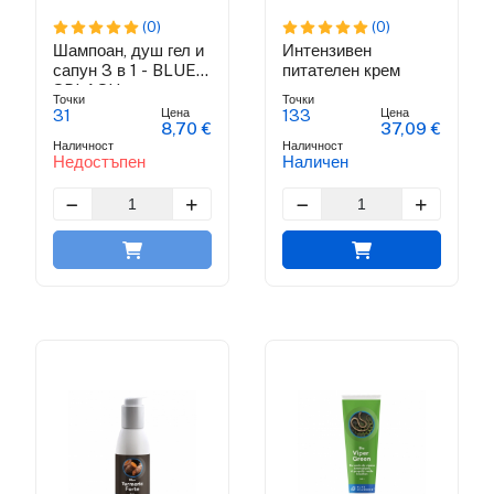
(0)
(0)
Шампоан, душ гел и
Интензивен
сапун 3 в 1 - BLUE
питателен крем
SPLASH
Точки
Точки
COLECTION
Цена
Цена
31
133
8,70 €
37,09 €
Наличност
Наличност
Недостъпен
Наличен