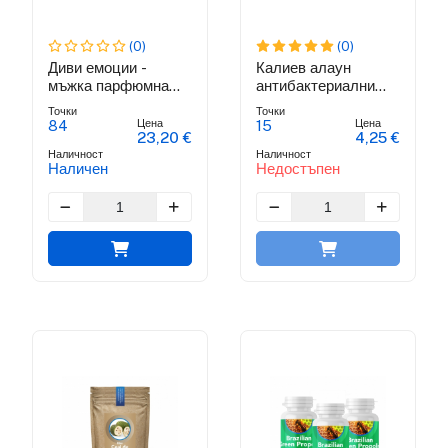
(0)
(0)
Диви емоции -
Калиев алаун
мъжка парфюмна
антибактериални
вода
кристален
Точки
Точки
дезодорант
Цена
Цена
84
15
23,20 €
4,25 €
Наличност
Наличност
Наличен
Недостъпен