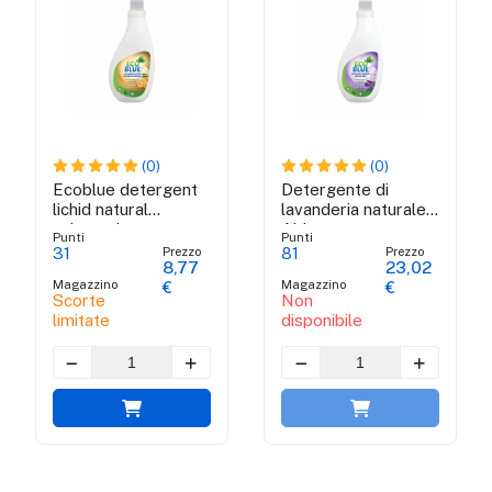
(0)
(0)
Ecoblue detergent
Detergente di
lichid natural
lavanderia naturale
universal
Abby.
Punti
Punti
Prezzo
Prezzo
31
81
8,77
23,02
Magazzino
Magazzino
€
€
Scorte
Non
limitate
disponibile