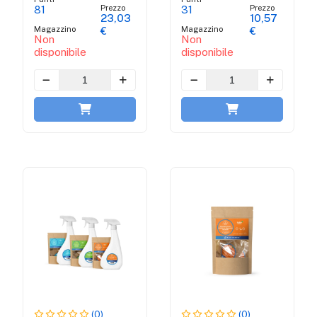
d'arancia
Prezzo
Prezzo
81
31
23,03
10,57
Magazzino
Magazzino
€
€
Non
Non
disponibile
disponibile
(0)
(0)