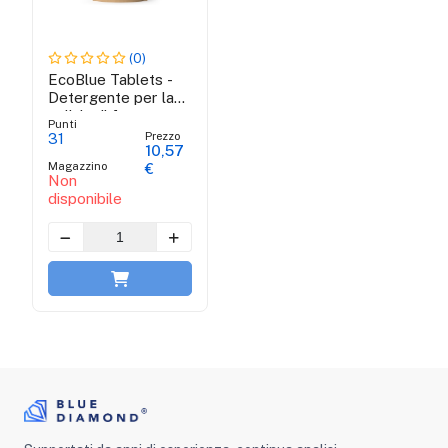
(0)
EcoBlue Tablets -
Detergente per la
pulizia di frutta e
Punti
verdura
Prezzo
31
10,57
Magazzino
€
Non
disponibile