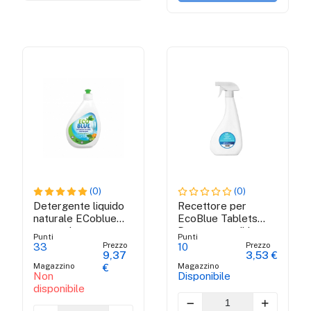
(0)
(0)
Detergente liquido
Recettore per
naturale ECoblue
EcoBlue Tablets
per vasi
Detgent per il bagno
Punti
Punti
di pulizia
Prezzo
Prezzo
33
10
9,37
3,53 €
Magazzino
Magazzino
€
Non
Disponibile
disponibile