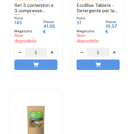
Set 3 contenitori e
EcoBlue Tablets -
3 compresse
Detergente per la
ECoblue Detgent
pulizia e sgrassare
Punti
Punti
la cucina
Prezzo
Prezzo
145
31
41,05
10,57
Magazzino
Magazzino
€
€
Non
Non
disponibile
disponibile