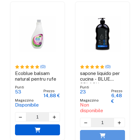
(0)
(0)
Ecoblue balsam
sapone liquido per
natural pentru rufe
cucina - BLUE
SPLASH
Punti
Punti
COLLECTION
Prezzo
Prezzo
53
23
14,88 €
6,48
Magazzino
Magazzino
€
Disponibile
Non
disponibile