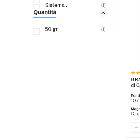
Sistema
(1)
Quantità
respiratorio
50 gr
(1)
GRA
di G
Punt
107
Maga
Dis