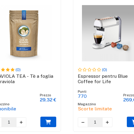
(0)
(0)
VIOLA TEA - Tè a foglia
Espressor pentru Blue
raviola
Coffee for Life
i
Punti
Prezzo
Prezz
770
29,32 €
269,
zzino
Magazzino
ponibile
Scorte limitate