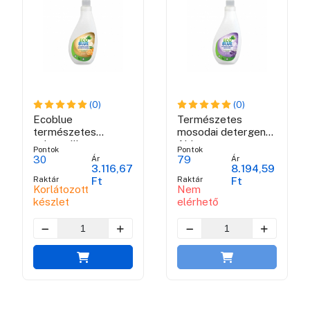
(0)
(0)
Ecoblue
Természetes
természetes
mosodai detergens
univerzális
Abby
Pontok
Pontok
folyékony
Ár
Ár
30
79
3.116,67
8.194,59
tisztítószer
Raktár
Raktár
Ft
Ft
Korlátozott
Nem
készlet
elérhető