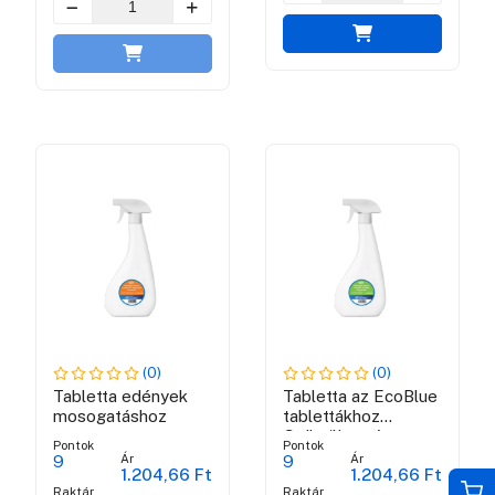
(0)
(0)
Tabletta edények
Tabletta az EcoBlue
mosogatáshoz
tablettákhoz
Gyümölcs- és
Pontok
Pontok
zöldségtisztítószer
Ár
Ár
9
9
1.204,66 Ft
1.204,66 Ft
Raktár
Raktár