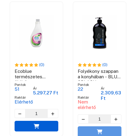
(0)
(0)
Ecoblue
Folyékony szappan
természetes
a konyhában - BLUE
öblítőszer
SPLASH
Pontok
Pontok
COLLECTION
Ár
Ár
51
22
5.297,27 Ft
2.309,63
Raktár
Raktár
Ft
Elérhető
Nem
elérhető