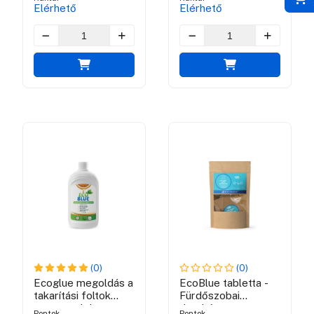
Elérhető
Elérhető
(0)
(0)
Ecoglue megoldás a
EcoBlue tabletta -
takarítási foltok
Fürdőszobai
narancs olaj
tisztítószer
Pontok
Pontok