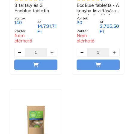
3 tartály és 3
EcoBlue tabletta - A
Ecoblue tabletta
konyha tisztítására
és zsírtalanítására
Pontok
Pontok
szolgáló mosószer
Ár
Ár
140
30
14.731,71
3.705,50
Raktár
Raktár
Ft
Ft
Nem
Nem
elérhető
elérhető