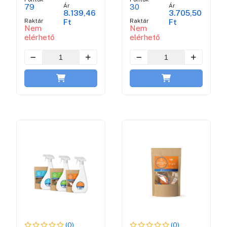
Ár
Ár
79
30
8.139,46
3.705,50
Raktár
Raktár
Ft
Ft
Nem
Nem
elérhető
elérhető
(0)
(0)