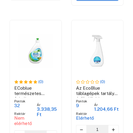
(0)
(0)
ECoblue
Az EcoBlue
természetes
táblagépek tartálya
folyékony
A fürdőkád
Pontok
Pontok
detergens hajók
tisztításához
Ár
Ár
32
9
3.338,35
1.204,66 Ft
számára
használt érzékelő
Raktár
Raktár
Ft
Nem
Elérhető
elérhető