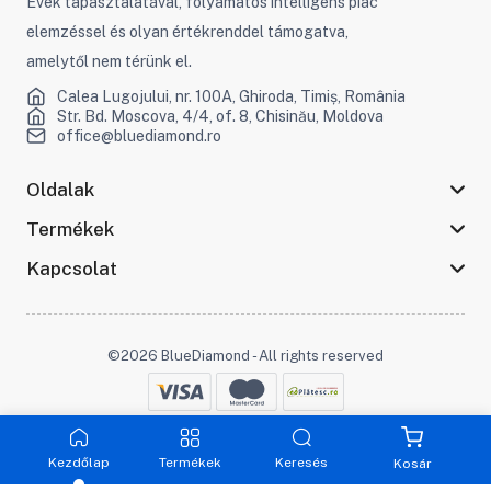
Évek tapasztalatával, folyamatos intelligens piac
elemzéssel és olyan értékrenddel támogatva,
amelytől nem térünk el.
Calea Lugojului, nr. 100A, Ghiroda, Timiș, România
Str. Bd. Moscova, 4/4, of. 8, Chisinău, Moldova
office@bluediamond.ro
Oldalak
Termékek
Kapcsolat
©2026 BlueDiamond - All rights reserved
Maradjon kapcsolatban :
Kezdőlap
Termékek
Keresés
Kosár