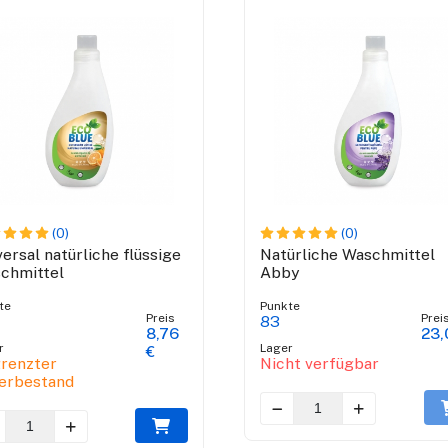
(0)
(0)
versal natürliche flüssige
Natürliche Waschmittel
chmittel
Abby
te
Punkte
Preis
Prei
83
8,76
23,
r
Lager
€
renzter
Nicht verfügbar
erbestand