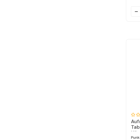
Auf
Tab
Küc
Punk