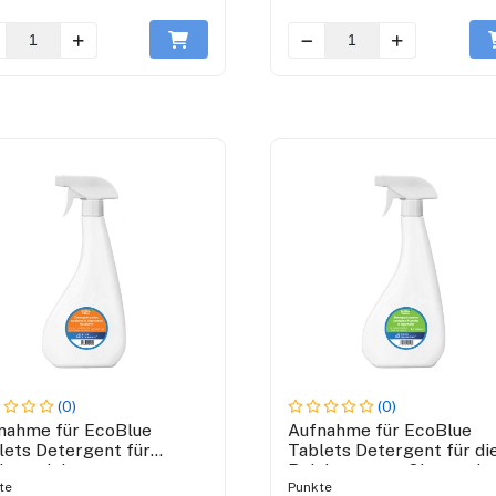
(0)
(0)
nahme für EcoBlue
Aufnahme für EcoBlue
lets Detergent für
Tablets Detergent für di
henreinigung
Reinigung von Obst und
te
Punkte
Gemüse