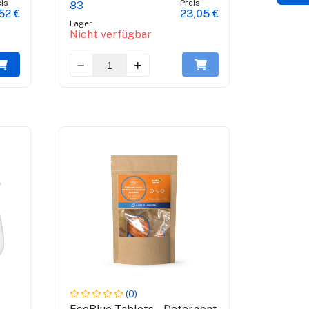
is
Preis
83
52 €
23,05 €
Lager
Nicht verfügbar
(0)
EcoBlue Tablets - Detergent