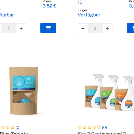
Preis
Pre
10
3,52 €
3,
r
Lager
fügbar
Verfügbar
(0)
(0)
Blue Tablets -
Set 3 Container und 3