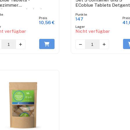
ezimmer
ECoblue Tablets Detgent
nigungswaschmittel
te
Punkte
Preis
Prei
147
10,56 €
41,
r
Lager
ht verfügbar
Nicht verfügbar