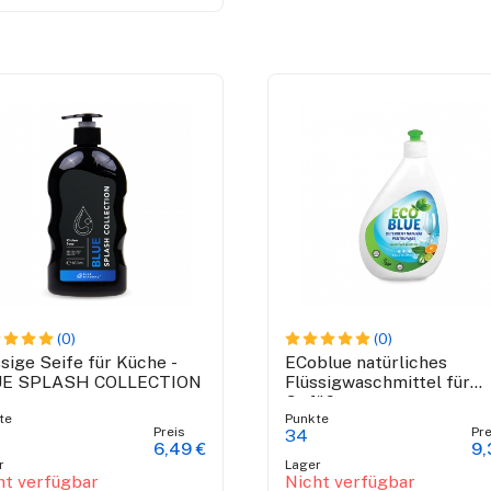
(0)
(0)
ssige Seife für Küche -
ECoblue natürliches
UE SPLASH COLLECTION
Flüssigwaschmittel für
Gefäße
te
Punkte
Preis
Pre
34
6,49 €
9,
r
Lager
ht verfügbar
Nicht verfügbar