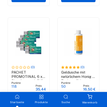
(0)
(0)
PACHET
Geldusche mit
PROMOTINAL 6 x
natürlichem Honig -
Blue Amaranth BIO
Toskana Shine
Punkte
Punkte
Collection
Preis
Preis
118
50
35,44
16,50 €
Lager
Lager
€
Begrenzter
Verfügbar
Lagerbestand
Startseite
Produkte
Suche
Warenkorb