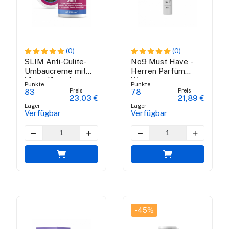
(0)
(0)
SLIM Anti-Culite-
No9 Must Have -
Umbaucreme mit
Herren Parfüm
Vipergift und
Wasser
Punkte
Punkte
brasilianischen
Preis
Preis
83
78
23,03 €
21,89 €
grünen Propolis
Lager
Lager
Verfügbar
Verfügbar
-45%