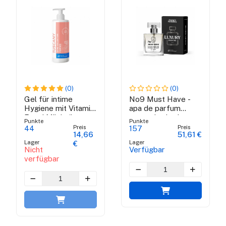
(0)
(0)
Gel für intime
No9 Must Have -
Hygiene mit Vitamin
apa de parfum
E und Milchsäure -
pentru barbati
Punkte
Punkte
Toskana Shine
Preis
Preis
44
157
14,66
51,61 €
Collection
Lager
Lager
€
Nicht
Verfügbar
verfügbar