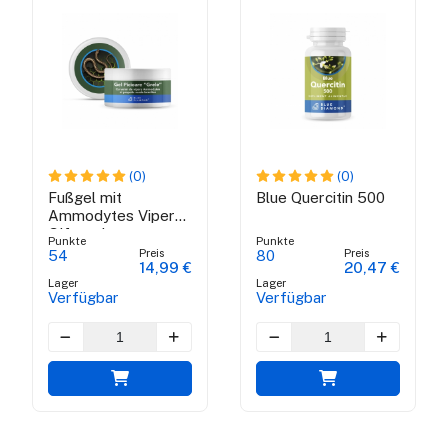
(0)
(0)
Fußgel mit
Blue Quercitin 500
Ammodytes Viper
Gift und
Punkte
Punkte
brasilianische grüne
Preis
Preis
54
80
14,99 €
20,47 €
Propolis
Lager
Lager
Verfügbar
Verfügbar