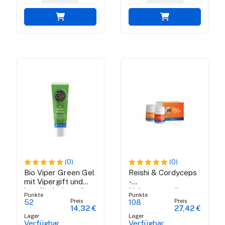
(0)
(0)
Bio Viper Green Gel
Reishi & Cordyceps
mit Vipergift und
-
brasilianische grüne
Nahrungsergänzungsmittel
Punkte
Punkte
Propolis - 100 ml
Preis
Preis
52
108
14,32 €
27,42 €
Lager
Lager
Verfügbar
Verfügbar