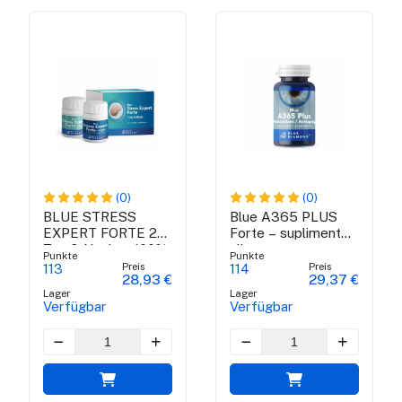
(0)
(0)
BLUE STRESS
Blue A365 PLUS
EXPERT FORTE 24
Forte – supliment
Tag & Nacht - 100%
alimentar
Punkte
Punkte
natürliche
antioxidant
Preis
Preis
113
114
28,93 €
29,37 €
Antistress
Lager
Lager
Ergänzung
Verfügbar
Verfügbar