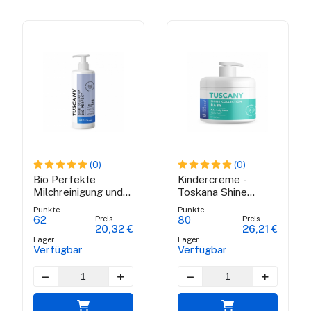
(0)
(0)
Bio Perfekte
Kindercreme -
Milchreinigung und
Toskana Shine
Hydration - Toskana
Collection
Punkte
Punkte
Shine Collection
Preis
Preis
62
80
20,32 €
26,21 €
Lager
Lager
Verfügbar
Verfügbar