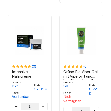
(0)
(0)
Intensive
Grüne Bio Viper Gel
Nährcreme
mit Vipergift und
brasilianische grüne
Punkte
Punkte
Propolis - 50 ml
Preis
Preis
133
30
37,09 €
8,22
Lager
Lager
€
Verfügbar
Nicht
verfügbar