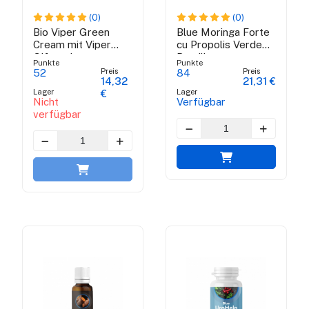
(0)
(0)
Bio Viper Green
Blue Moringa Forte
Cream mit Viper
cu Propolis Verde
Gift und
Brazilian
Punkte
Punkte
brasilianische grüne
Preis
Preis
52
84
14,32
21,31 €
Propolis - 100 ml
Lager
Lager
€
Nicht
Verfügbar
verfügbar