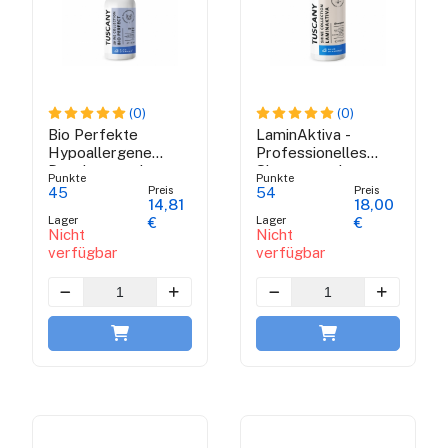
(0)
(0)
Bio Perfekte
LaminAktiva -
Hypoallergene
Professionelles
Deodorant mit
Shampoo mit
Punkte
Punkte
Schutz 24h -
Keratin - Toskana
Preis
Preis
45
54
14,81
18,00
Toskana Shine
Shine Collection
Lager
Lager
€
€
Collection
Nicht
Nicht
verfügbar
verfügbar