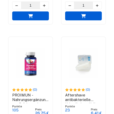
(0)
(0)
PROIMUN -
Aftershave
Nahrungsergänzungsmittel
antibakterielle
zur Stärkung der
Kristall alaun Kalium
Punkte
Punkte
Immunität
Preis
Preis
105
23
26,75 €
6,41 €