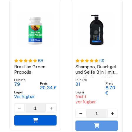
(0)
(0)
Brazilian Green
Shampoo, Duschgel
Propolis
und Seife 3 in 1 mit
Aktivkohle - BLUE
Punkte
Punkte
SPLASH
Preis
Preis
79
31
20,34 €
8,70
COLLECTION
Lager
Lager
€
Verfügbar
Nicht
verfügbar