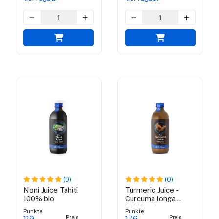
(0)
(0)
Noni Juice Tahiti
Turmeric Juice -
100% bio
Curcuma longa
100% rainer
Punkte
Punkte
Preis
Preis
119
176