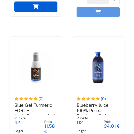
(0)
(0)
Blue Gel Turmeric
Blueberry Juice
FORTE -
100% Pure
Antiinflammatorisches
Blueberry Saft
Punkte
Punkte
Gel
100% Pure Organic
Preis
Preis
42
112
11,58
34,01 €
Zertifikat Bio
Lager
Lager
€