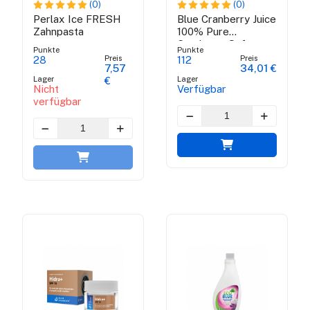
(0)
(0)
Perlax Ice FRESH
Blue Cranberry Juice
Zahnpasta
100% Pure
Cranberry Saft -
Punkte
Punkte
American Afin 100%
Preis
Preis
28
112
7,57
34,01 €
Pure Organic
Lager
Lager
€
Zertifikat Bio
Nicht
Verfügbar
verfügbar