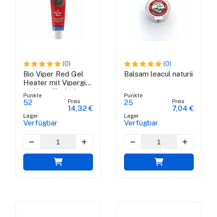
(0)
(0)
Bio Viper Red Gel
Balsam leacul naturii
Heater mit Vipergift
und brasilianische
Punkte
Punkte
grüne Propolis - 100
Preis
Preis
52
25
14,32 €
7,04 €
ml
Lager
Lager
Verfügbar
Verfügbar