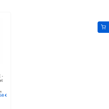
 -
el
is
58 €