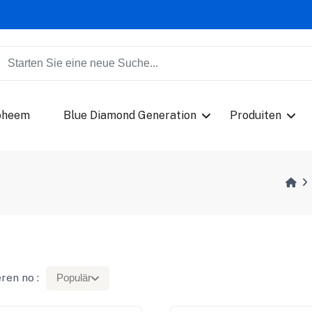
oheem
Blue Diamond Generation
Produiten
ren no :
Populär