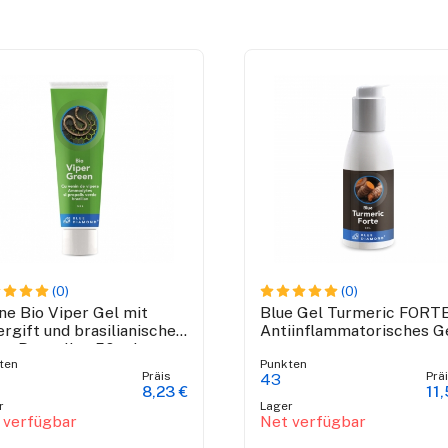
(0)
(0)
ne Bio Viper Gel mit
Blue Gel Turmeric FORTE
ergift und brasilianische
Antiinflammatorisches G
ne Propolis - 50 ml
ten
Punkten
Präis
Prä
43
8,23 €
11,
r
Lager
 verfügbar
Net verfügbar