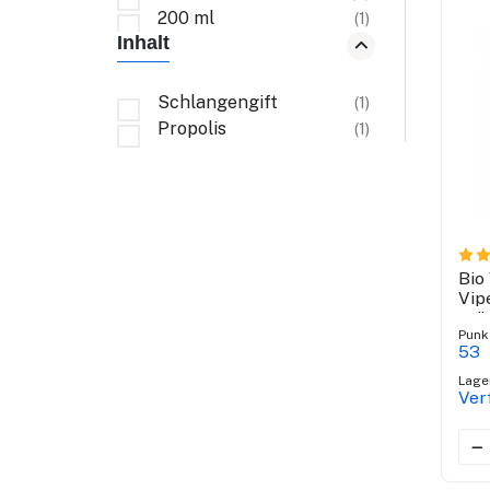
200 ml
(1)
Inhalt
Schlangengift
(1)
Propolis
(1)
Bio
Vip
grü
Punk
53
Lage
Ver