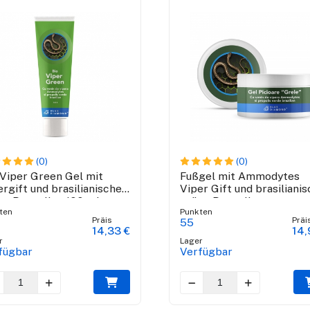
(0)
(0)
 Viper Green Gel mit
Fußgel mit Ammodytes
ergift und brasilianische
Viper Gift und brasiliani
ne Propolis - 100 ml
grüne Propolis
ten
Punkten
Präis
Präi
55
14,33 €
14,
r
Lager
fügbar
Verfügbar