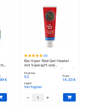
(0)
Bio Viper Red Gel Heater
sche
mit Vipergift und
brasilianische grüne Propolis
Punkten
- 100 ml
s
Präis
53
99 €
14,33 €
Lager
Verfügbar