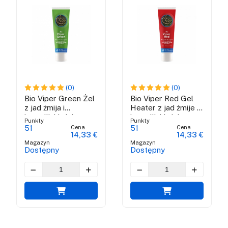
(0)
(0)
Bio Viper Green Żel
Bio Viper Red Gel
z jad żmija i
Heater z jad żmije i
brazylijski zielony
brazylijski zielony
Punkty
Punkty
propolis - 100 ml
propolis - 100 ml
Cena
Cena
51
51
14,33 €
14,33 €
Magazyn
Magazyn
Dostępny
Dostępny