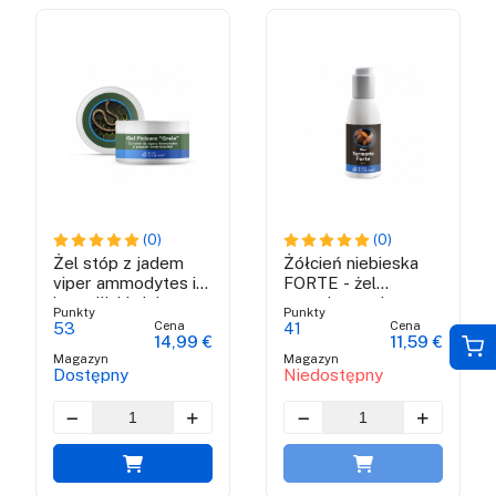
(0)
(0)
Żel stóp z jadem
Żółcień niebieska
viper ammodytes i
FORTE - żel
brazylijski zielony
przeciwzapalny
Punkty
Punkty
propolis
Cena
Cena
53
41
14,99 €
11,59 €
Magazyn
Magazyn
Dostępny
Niedostępny