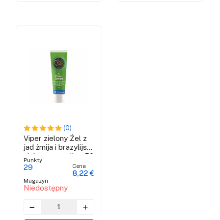
(0)
Viper zielony Żel z
jad żmija i brazylijski
zielony propolis - 50
Punkty
ml
Cena
29
8,22 €
Magazyn
Niedostępny