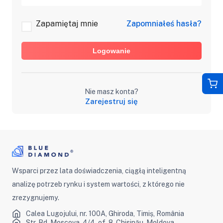
Zapamiętaj mnie
Zapomniałeś hasła?
Logowanie
Nie masz konta?
Zarejestruj się
Wsparci przez lata doświadczenia, ciągłą inteligentną
analizę potrzeb rynku i system wartości, z którego nie
zrezygnujemy.
Calea Lugojului, nr. 100A, Ghiroda, Timiș, România
Str. Bd. Moscova, 4/4, of. 8, Chisinău, Moldova