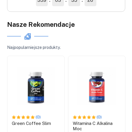
359
03
35
25
Nasze Rekomendacje
Najpopularniejsze produkty.
(0)
(0)
Green Coffee Slim
Witamina C Alkalina
Moc