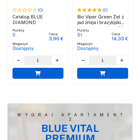
(0)
(0)
Catalog BLUE
Bio Viper Green Żel z
DIAMOND
jad żmija i brazylijski
zielony propolis - 100
Punkty
Punkty
ml
Cena
Cena
0
51
3,90 €
14,33 €
Magazyn
Magazyn
Dostępny
Dostępny
WYGRAJ APARTAMENT
Z
BLUE VITAL
PREMIUM