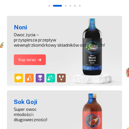
Noni
Owoc życia –
przyspiesza przepływ
wewnątrzkomórkowy składników odżywczych!
Kup teraz
Sok Goji
Super owoc
młodości i
długowieczności!