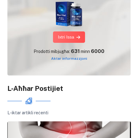
Ixtri Issa
631
6000
Prodotti mibjugħa:
minn
Aktar informazzjoni
L-Aħħar Postijiet
L-iktar artikli reċenti