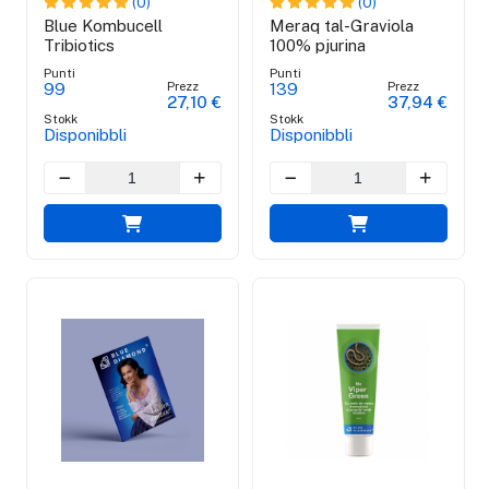
(0)
(0)
Blue Kombucell
Meraq tal-Graviola
Tribiotics
100% pjurina
Punti
Punti
Prezz
Prezz
99
139
27,10 €
37,94 €
Stokk
Stokk
Disponibbli
Disponibbli