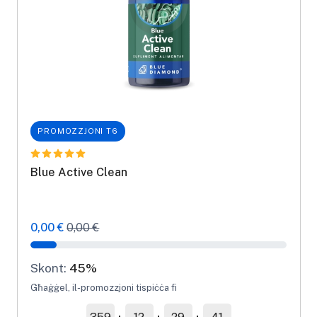
PROMOZZJONI T6
Blue Active Clean
0,00 €
0,00 €
Skont:
45%
Għaġġel, il-promozzjoni tispiċċa fi