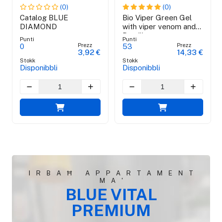
(0)
(0)
Catalog BLUE
Bio Viper Green Gel
DIAMOND
with viper venom and
Brazilian green
Punti
Punti
propolis - 100 ml
Prezz
Prezz
0
53
3,92 €
14,33 €
Stokk
Stokk
Disponibbli
Disponibbli
IRBAĦ APPARTAMENT
MA'
BLUE VITAL
PREMIUM