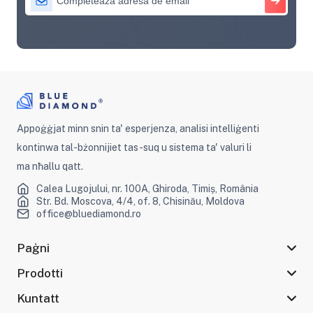
Appoġġjat minn snin ta' esperjenza, analisi intelliġenti
kontinwa tal-bżonnijiet tas-suq u sistema ta' valuri li
ma nħallu qatt.
Calea Lugojului, nr. 100A, Ghiroda, Timiș, România
Str. Bd. Moscova, 4/4, of. 8, Chisinău, Moldova
office@bluediamond.ro
Paġni
Prodotti
Kuntatt