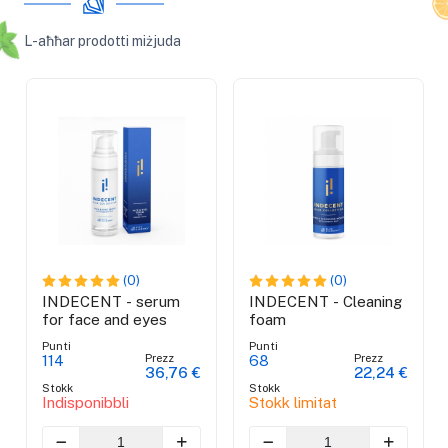
L-aħħar prodotti miżjuda
(0)
(0)
INDECENT - serum
INDECENT - Cleaning
for face and eyes
foam
Punti
Punti
Prezz
Prezz
114
68
36,76 €
22,24 €
Stokk
Stokk
Indisponibbli
Stokk limitat