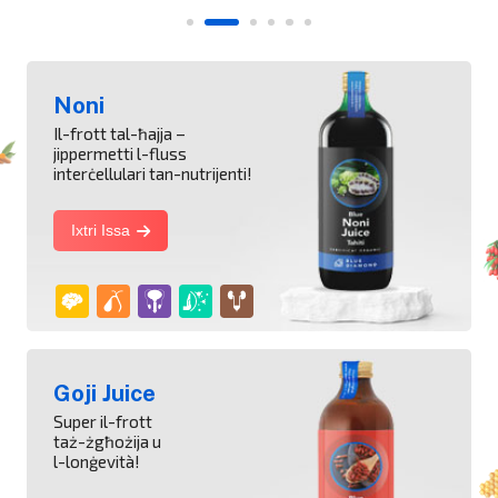
Noni
Il-frott tal-ħajja –
jippermetti l-fluss
interċellulari tan-nutrijenti!
Ixtri Issa
Goji Juice
Super il-frott
taż-żgħożija u
l-lonġevità!