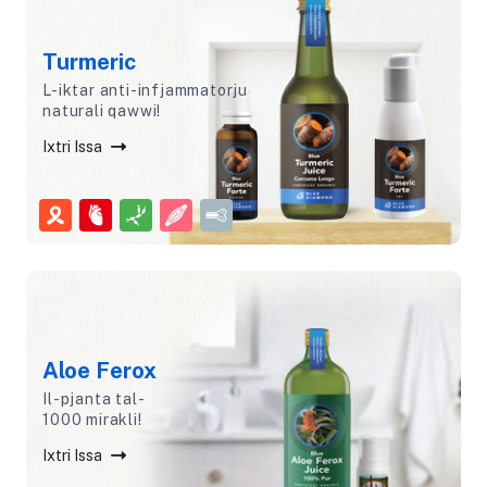
Turmeric
L-iktar anti-infjammatorju
naturali qawwi!
Ixtri Issa
Aloe Ferox
Il-pjanta tal-
1000 mirakli!
Ixtri Issa