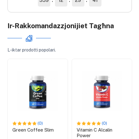
359
12
29
40
Ir-Rakkomandazzjonijiet Tagħna
L-iktar prodotti popolari.
(0)
(0)
Green Coffee Slim
Vitamin C Alcalin
Power