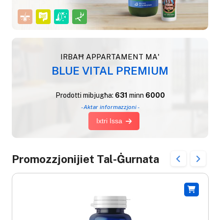
IRBAĦ APPARTAMENT MA'
BLUE VITAL PREMIUM
Prodotti mibjugħa:
631
minn
6000
- Aktar informazzjoni -
Ixtri Issa
Promozzjonijiet Tal-Ġurnata