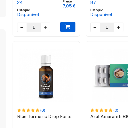
Preço
24
97
€
7,05 €
Estoque
Estoque
Disponível
Disponível
(0)
(0)
o
Blue Turmeric Drop Forts
Azul Amaranth BI