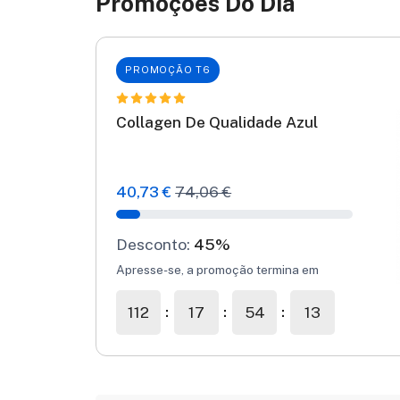
Promoções Do Dia
PROMOÇÃO T6
Collagen De Qualidade Azul
40,73 €
74,06 €
Desconto:
45%
Apresse-se, a promoção termina em
112
17
54
12