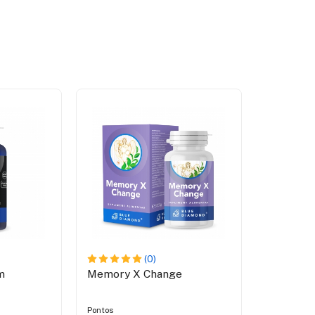
(0)
m
Memory X Change
Prostafix
Pontos
Pontos