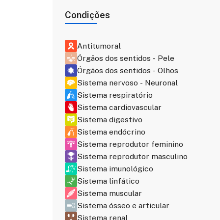
Condições
Antitumoral
Órgãos dos sentidos - Pele
Órgãos dos sentidos - Olhos
Sistema nervoso - Neuronal
Sistema respiratório
Sistema cardiovascular
Sistema digestivo
Sistema endócrino
Sistema reprodutor feminino
Sistema reprodutor masculino
Sistema imunológico
Sistema linfático
(0)
(0)
Suco de Graviola 100%
Blue A365 PLUS Forte –
Sistema muscular
polpa
supliment alimentar
Sistema ósseo e articular
antioxidant
Sistema renal
Pontos
Pontos