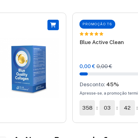
PROMOÇÃO T6
Blue Active Clean
0,00 €
0,00 €
Desconto:
45%
Apresse-se, a promoção term
358
03
42