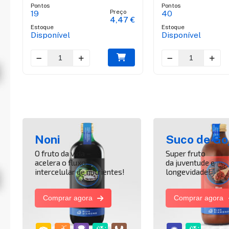
Pontos
Pontos
Preço
19
40
 €
4,47 €
Estoque
Estoque
Disponível
Disponível
Noni
Suco de Goj
O fruto da vida –
Super fruto
acelera o fluxo
da juventude e
intercelular de nutrientes!
longevidade!
Comprar agora
Comprar agora