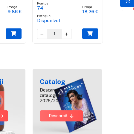
Pontos
Pontos
Preço
Preço
74
88
9,86 €
18,26 €
Estoque
Estoque
Disponível
Disponív
i
Catalog
Descarcă
catalogul produselor
2026/2027
Descarcă