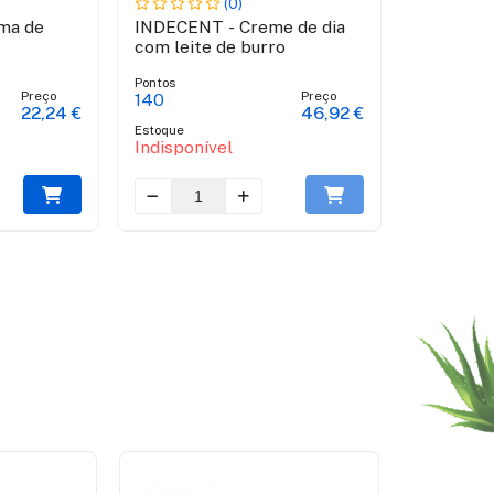
(0)
ma de
INDECENT - Creme de dia
Bio Viper
com leite de burro
vermelho
viper e p
Pontos
Pontos
brasileira
Preço
Preço
140
51
22,24 €
46,92 €
Estoque
Estoque
Indisponível
Disponíve