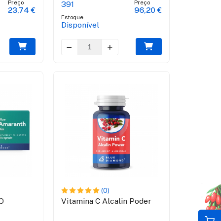
Preço
Preço
391
118
23,74 €
96,20 €
Estoque
Estoque
Disponível
Disponív
(0)
O
Vitamina C Alcalin Poder
Cápsulas 