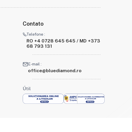
Contato
Telefone :
RO +4 0728 645 645 / MD +373
68 793 131
E-mail :
office@bluediamond.ro
Útil