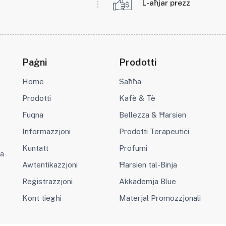
L-aħjar prezz
Paġni
Prodotti
Home
Saħħa
Prodotti
Kafè & Tè
Fuqna
Bellezza & Ħarsien
Informazzjoni
Prodotti Terapeutiċi
Kuntatt
Profumi
va
Awtentikazzjoni
Ħarsien tal-Binja
Reġistrazzjoni
Akkademja Blue
Kont tiegħi
Materjal Promozzjonali