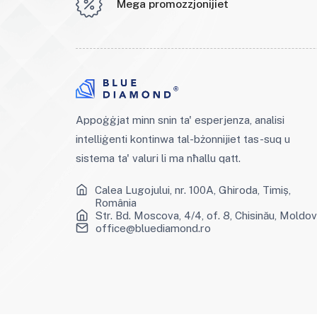
Mega promozzjonijiet
Appoġġjat minn snin ta' esperjenza, analisi
intelliġenti kontinwa tal-bżonnijiet tas-suq u
sistema ta' valuri li ma nħallu qatt.
Calea Lugojului, nr. 100A, Ghiroda, Timiș,
România
Str. Bd. Moscova, 4/4, of. 8, Chisinău, Moldo
office@bluediamond.ro