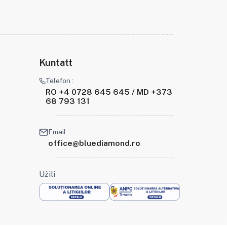
Kuntatt
Telefon :
RO +4 0728 645 645 / MD +373
68 793 131
Email :
office@bluediamond.ro
Użili