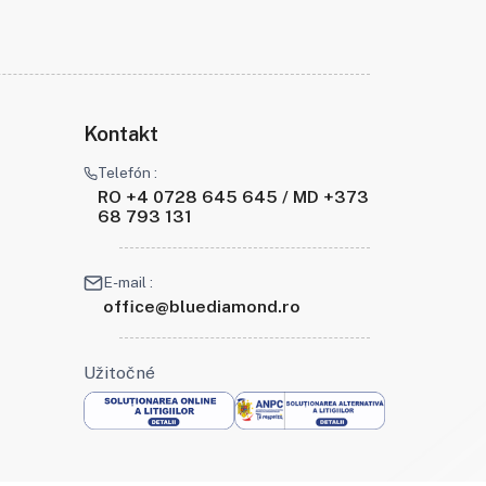
Kontakt
Telefón :
RO +4 0728 645 645 / MD +373
68 793 131
E-mail :
office@bluediamond.ro
Užitočné