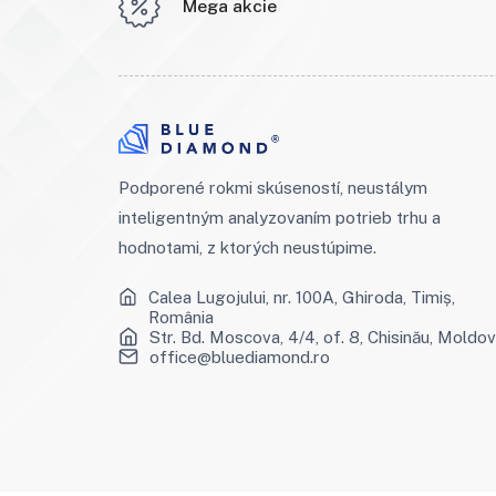
Mega akcie
Podporené rokmi skúseností, neustálym
inteligentným analyzovaním potrieb trhu a
hodnotami, z ktorých neustúpime.
Calea Lugojului, nr. 100A, Ghiroda, Timiș,
România
Str. Bd. Moscova, 4/4, of. 8, Chisinău, Moldo
office@bluediamond.ro