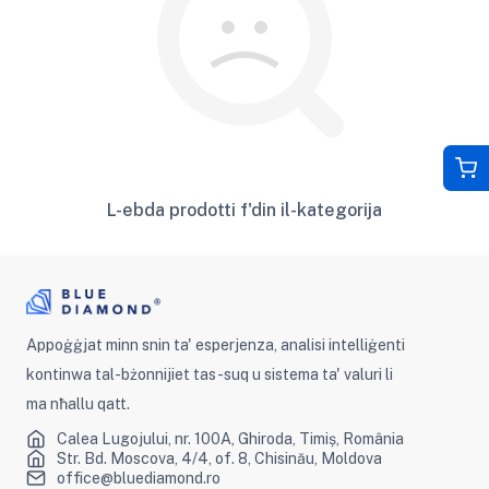
L-ebda prodotti f'din il-kategorija
Appoġġjat minn snin ta' esperjenza, analisi intelliġenti
kontinwa tal-bżonnijiet tas-suq u sistema ta' valuri li
ma nħallu qatt.
Calea Lugojului, nr. 100A, Ghiroda, Timiș, România
Str. Bd. Moscova, 4/4, of. 8, Chisinău, Moldova
office@bluediamond.ro