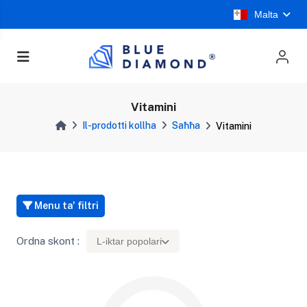
Malta
Vitamini
Il-prodotti kollha
Saħħa
Vitamini
Menu ta' filtri
Ordna skont :
L-iktar popolari