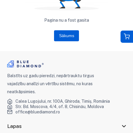
Pagina nu a fost gasita
Sākums
Balstīts uz gadu pieredzi, nepārtrauktu tirgus
vajadzību analīzi un vērtību sistēmu, no kuras
neatkāpsimies.
Calea Lugojului, nr. 100A, Ghiroda, Timiș, România
Str. Bd. Moscova, 4/4, of. 8, Chisinău, Moldova
office@bluediamond.ro
Lapas