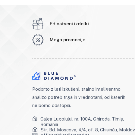
Edinstveni izdelki
Mega promocije
Podprto z leti izkušenj, stalno inteligentno
analizo potreb trga in vrednotami, od katerih
ne bomo odstopili.
Calea Lugojului, nr. 100A, Ghiroda, Timiș,
România
Str. Bd. Moscova, 4/4, of. 8, Chisinău, Moldo
office@bluediamond.ro