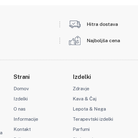
Hitra dostava
Najboljša cena
Strani
Izdelki
Domov
Zdravje
Izdelki
Kava & Čaj
O nas
Lepota & Nega
Informacije
Terapevtski izdelki
Kontakt
Parfumi
va