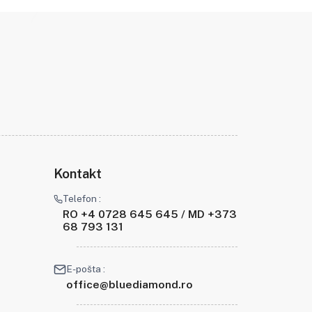
Kontakt
Telefon :
RO +4 0728 645 645 / MD +373
68 793 131
E-pošta :
office@bluediamond.ro