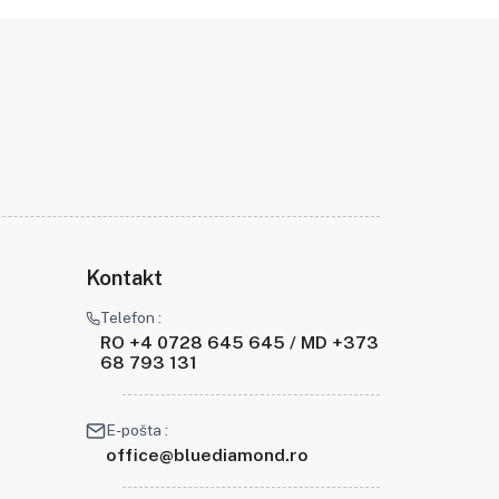
Kontakt
Telefon :
RO +4 0728 645 645 / MD +373
68 793 131
E-pošta :
office@bluediamond.ro