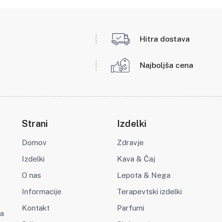
Hitra dostava
Najboljša cena
Strani
Izdelki
Domov
Zdravje
Izdelki
Kava & Čaj
O nas
Lepota & Nega
Informacije
Terapevtski izdelki
Kontakt
Parfumi
va