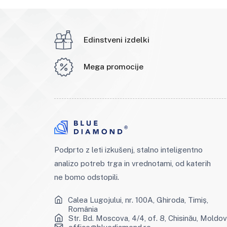
Edinstveni izdelki
Mega promocije
Podprto z leti izkušenj, stalno inteligentno
analizo potreb trga in vrednotami, od katerih
ne bomo odstopili.
Calea Lugojului, nr. 100A, Ghiroda, Timiș,
România
Str. Bd. Moscova, 4/4, of. 8, Chisinău, Moldo
office@bluediamond.ro