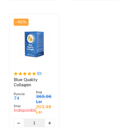
-45%
(0)
Blue Quality
Collagen
Preț
Puncte
369,96
74
Lei
Stoc
203,48
Indisponibil
Lei