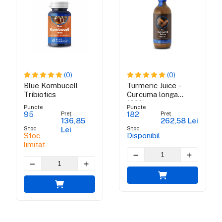
(0)
(0)
Blue Kombucell
Turmeric Juice -
Tribiotics
Curcuma longa
100% pur
Puncte
Puncte
Preț
Preț
95
182
136,85
262,58 Lei
Stoc
Stoc
Lei
Stoc
Disponibil
limitat