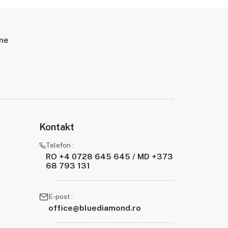
ine
Kontakt
Telefon :
RO +4 0728 645 645 / MD +373
68 793 131
E-post :
office@bluediamond.ro