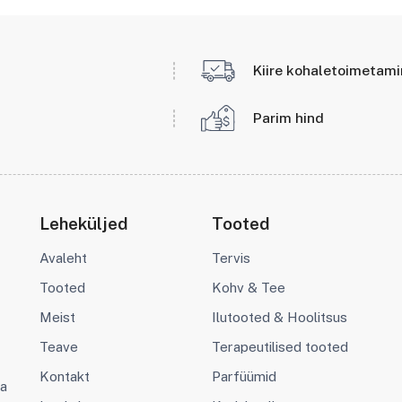
Kiire kohaletoimetam
Parim hind
Leheküljed
Tooted
Avaleht
Tervis
Tooted
Kohv & Tee
Meist
Ilutooted & Hoolitsus
Teave
Terapeutilised tooted
Kontakt
Parfüümid
va