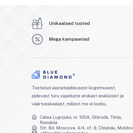
Unikaalsed tooted
Mega kampaaniad
Toetatud aastatepikkusest kogemusest,
pidevast turu vajaduste arukast analüüsist ja
väärtusskaalast, millest me ei loobu.
Calea Lugojului, nr. 100A, Ghiroda, Timiș,
România
Str. Bd. Moscova, 4/4, of. 8, Chisinău, Moldo
office@bluediamond.ro