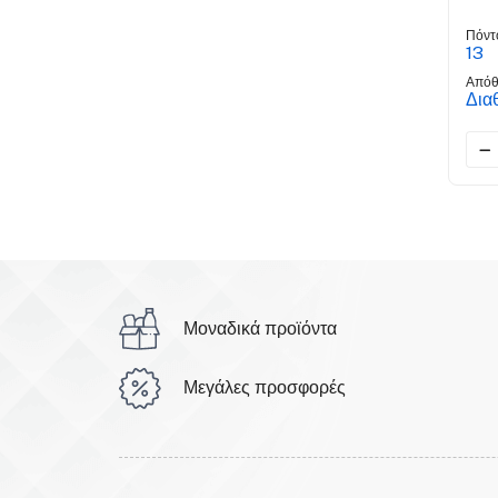
Πόντ
13
Απόθ
Δια
Μοναδικά προϊόντα
Μεγάλες προσφορές