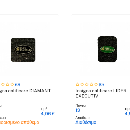
(0)
(0)
igna calificare DIAMANT
Insigna calificare LIDER
EXECUTIV
οι
Πόντοι
Τιμή
Τιμ
13
4,96 €
4,
εμα
Απόθεμα
ιορισμένο απόθεμα
Διαθέσιμο