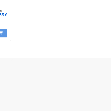
μή
55 €