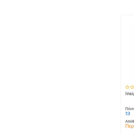
Ins
Πόντ
13
Απόθ
Περ