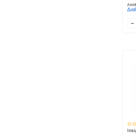
Απόθ
Δια
Ins