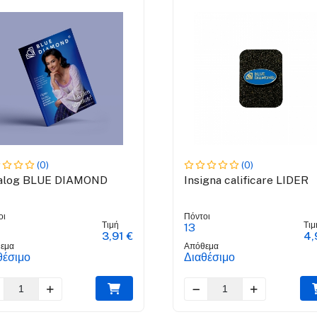
(0)
(0)
alog BLUE DIAMOND
Insigna calificare LIDER
οι
Πόντοι
Τιμή
Τιμ
13
3,91 €
4,
εμα
Απόθεμα
θέσιμο
Διαθέσιμο