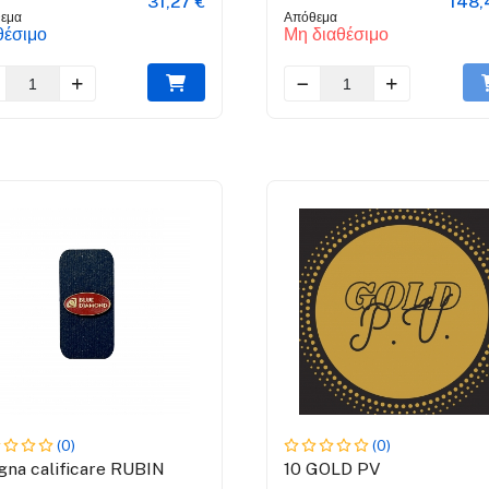
31,27 €
148,
εμα
Απόθεμα
θέσιμο
Μη διαθέσιμο
(0)
(0)
igna calificare RUBIN
10 GOLD PV