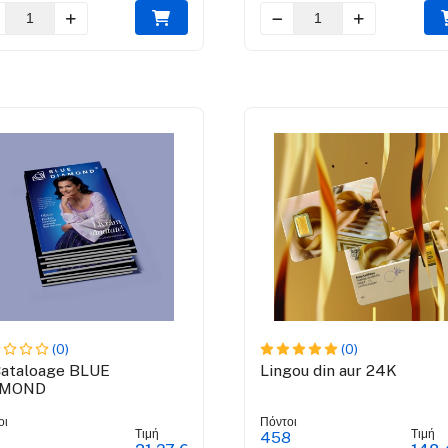
(0)
(0)
Cataloage BLUE
Lingou din aur 24K
AMOND
οι
Πόντοι
Τιμή
Τιμή
458