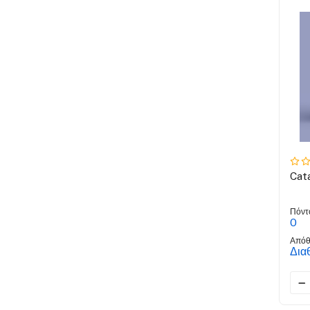
Cat
Πόντ
0
Απόθ
Δια