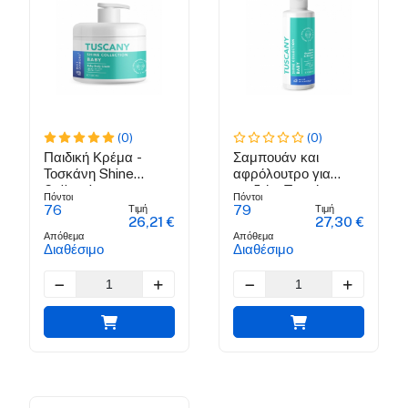
(0)
(0)
Παιδική Κρέμα -
Σαμπουάν και
Τοσκάνη Shine
αφρόλουτρο για
Collection
παιδιά - Τοσκάνη
Πόντοι
Πόντοι
Shine Collection
Τιμή
Τιμή
76
79
26,21 €
27,30 €
Απόθεμα
Απόθεμα
Διαθέσιμο
Διαθέσιμο