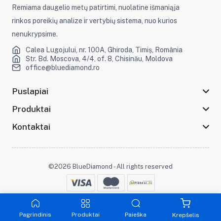
Remiama daugelio metų patirtimi, nuolatine išmaniąja
rinkos poreikių analize ir vertybių sistema, nuo kurios
nenukrypsime.
Calea Lugojului, nr. 100A, Ghiroda, Timiș, România
Str. Bd. Moscova, 4/4, of. 8, Chisinău, Moldova
office@bluediamond.ro
Puslapiai
Produktai
Kontaktai
©2026 BlueDiamond - All rights reserved
Likite prisijungę :
Pagrindinis
Produktai
Paieška
Krepšelis