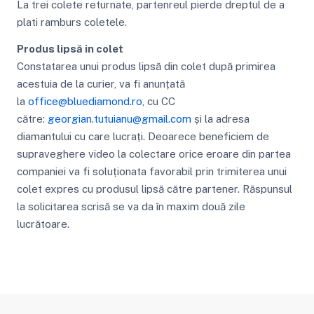
La trei colete returnate, partenreul pierde dreptul de a
plati ramburs coletele.
Produs lipsă in colet
Constatarea unui produs lipsă din colet după primirea
acestuia de la curier, va fi anunțată
la
office@bluediamond.ro
, cu CC
către:
georgian.tutuianu@gmail.com
și la adresa
diamantului cu care lucrați. Deoarece beneficiem de
supraveghere video la colectare orice eroare din partea
companiei va fi soluționata favorabil prin trimiterea unui
colet expres cu produsul lipsă către partener. Răspunsul
la solicitarea scrisă se va da în maxim două zile
lucrătoare.