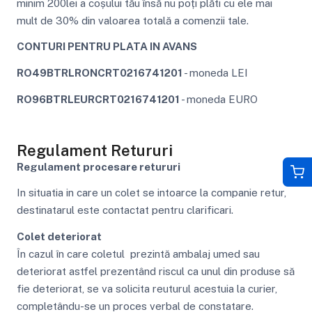
minim 200lei a coșului tău însă nu poți plăti cu ele mai
mult de 30% din valoarea totală a comenzii tale.
CONTURI PENTRU PLATA IN AVANS
RO49BTRLRONCRT0216741201
- moneda LEI
RO96BTRLEURCRT0216741201
- moneda EURO
Regulament Retururi
Regulament procesare retururi
In situatia in care un colet se intoarce la companie retur,
destinatarul este contactat pentru clarificari.
Colet deteriorat
În cazul în care coletul prezintă ambalaj umed sau
deteriorat astfel prezentând riscul ca unul din produse să
fie deteriorat, se va solicita reuturul acestuia la curier,
completându-se un proces verbal de constatare.