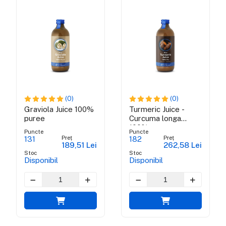
(0)
(0)
Graviola Juice 100%
Turmeric Juice -
puree
Curcuma longa
100% pur
Puncte
Puncte
Preț
Preț
131
182
189,51 Lei
262,58 Lei
Stoc
Stoc
Disponibil
Disponibil