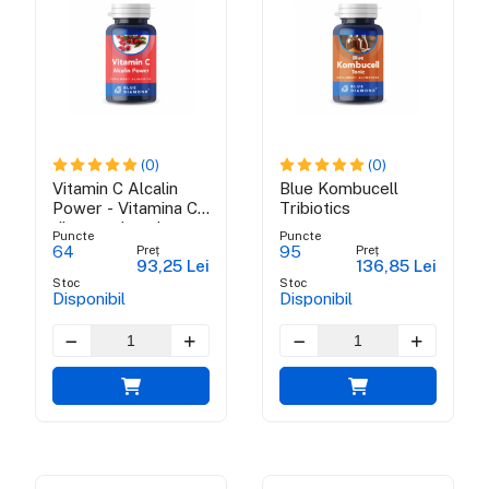
(0)
(0)
Vitamin C Alcalin
Blue Kombucell
Power - Vitamina C
Tribiotics
din ascorbat de
Puncte
Puncte
calciu, maces si
Preț
Preț
64
95
93,25 Lei
136,85 Lei
acerola
Stoc
Stoc
Disponibil
Disponibil