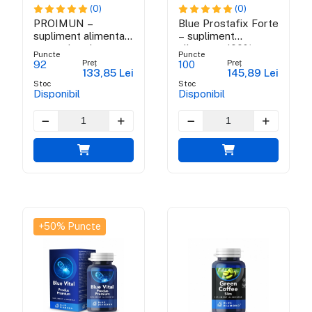
(0)
(0)
PROIMUN –
Blue Prostafix Forte
supliment alimentar
– supliment
pentru intarirea
alimentar 100%
Puncte
Puncte
imunitatii
NATURAL
Preț
Preț
92
100
133,85 Lei
145,89 Lei
Stoc
Stoc
Disponibil
Disponibil
+50% Puncte