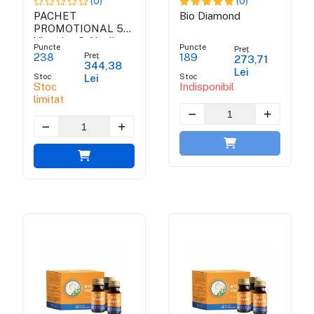
(0)
(0)
PACHET
Bio Diamond
PROMOTIONAL 5
Vitamina C Alcalin
Puncte
Puncte
Preț
Power – Vitamina C
Preț
238
189
273,71
344,38
din ascorbat de
Lei
Stoc
Stoc
Lei
calciu, m...
Stoc
Indisponibil
limitat