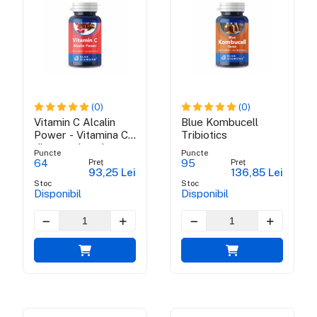
(0)
(0)
Vitamin C Alcalin
Blue Kombucell
Power - Vitamina C
Tribiotics
din ascorbat de
Puncte
Puncte
calciu, maces si
Preț
Preț
64
95
93,25 Lei
136,85 Lei
acerola
Stoc
Stoc
Disponibil
Disponibil