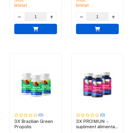
limitat
limitat
(0)
(0)
3X Brazilian Green
3X PROIMUN –
Propolis
supliment alimentar
pentru intarirea