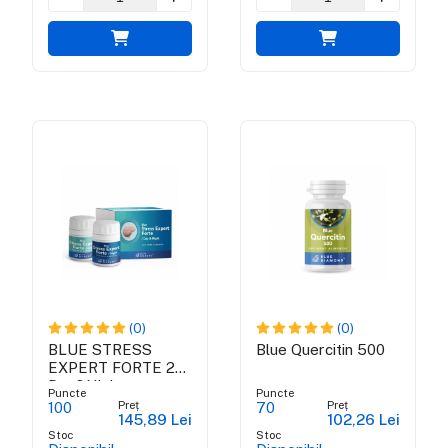
(0)
(0)
BLUE STRESS
Blue Quercitin 500
EXPERT FORTE 24
Day&Night -
Puncte
Puncte
supliment antistress
Preț
Preț
100
70
145,89 Lei
102,26 Lei
100% natural
Stoc
Stoc