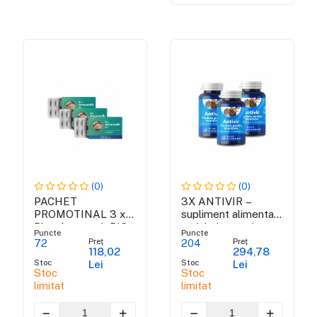
(0)
(0)
PACHET
3X ANTIVIR –
PROMOTINAL 3 x
supliment alimentar
Blue Amaranth BIO
antiviral cu actiune
Puncte
Puncte
rapida
Preț
Preț
72
204
118,02
294,78
Stoc
Stoc
Lei
Lei
Stoc
Stoc
limitat
limitat