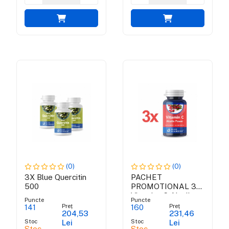
(0)
(0)
3X Blue Quercitin
PACHET
500
PROMOTIONAL 3
Vitamina C Alcalin
Puncte
Puncte
Power – Vitamina C
Preț
Preț
141
160
204,53
231,46
din ascorbat de
Stoc
Stoc
Lei
Lei
calciu, m...
Stoc
Stoc