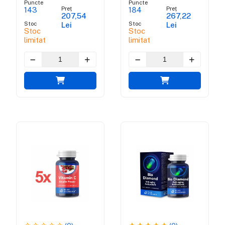
Puncte
Puncte
imunitatii
Preț
Preț
143
184
207,54
267,22
Stoc
Stoc
Lei
Lei
Stoc
Stoc
limitat
limitat