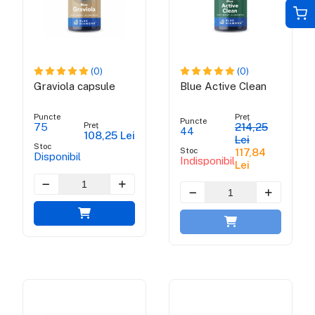
(0)
(0)
Graviola capsule
Blue Active Clean
Puncte
Preț
Puncte
Preț
75
214,25
44
108,25 Lei
Lei
Stoc
Stoc
117,84
Disponibil
Indisponibil
Lei