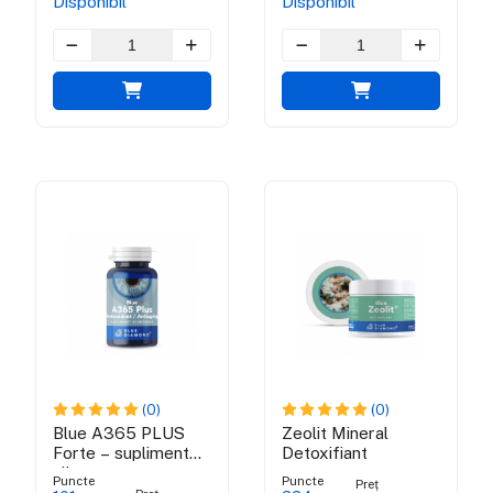
Disponibil
Disponibil
(0)
(0)
Blue A365 PLUS
Zeolit Mineral
Forte – supliment
Detoxifiant
alimentar
Puncte
Puncte
Preț
antioxidant