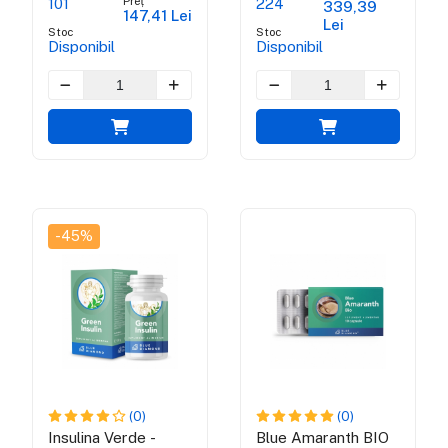
Preț
101
224
339,39
147,41 Lei
Lei
Stoc
Stoc
Disponibil
Disponibil
-45%
(0)
(0)
Insulina Verde -
Blue Amaranth BIO