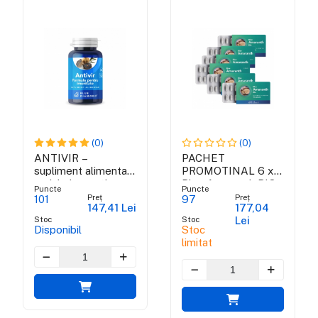
(0)
(0)
ANTIVIR –
PACHET
supliment alimentar
PROMOTINAL 6 x
antiviral cu acțiune
Blue Amaranth BIO
Puncte
Puncte
rapidă
Preț
Preț
101
97
147,41 Lei
177,04
Stoc
Stoc
Lei
Disponibil
Stoc
limitat