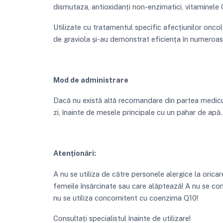
dismutaza, antioxidanți non-enzimatici, vitaminele C
Utilizate cu tratamentul specific afecțiunilor oncol
de graviola și-au demonstrat eficiența în numeroas
Mod de administrare
Dacă nu există altă recomandare din partea medicul
zi, înainte de mesele principale cu un pahar de apă.
Atenționări:
A nu se utiliza de către personele alergice la orica
femeile însărcinate sau care alăptează! A nu se c
nu se utiliza concomitent cu coenzima Q10!
Consultați specialistul înainte de utilizare!