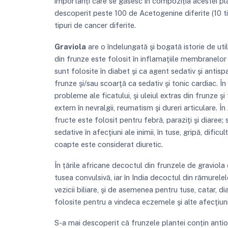
importanți care se găsesc în compoziția acestei 
descoperit peste 100 de Acetogenine diferite (10 tip
tipuri de cancer diferite.
Graviola
are o îndelungată şi bogată istorie de util
din frunze este folosit în inflamaţiile membranelo
sunt folosite în diabet şi ca agent sedativ şi antis
frunze şi/sau scoarţă ca sedativ şi tonic cardiac. Î
probleme ale ficatului, şi uleiul extras din frunze ş
extern în nevralgii, reumatism şi dureri articulare. În
fructe este folosit pentru febră, paraziţi şi diaree
sedative în afecţiuni ale inimii, în tuse, gripă, dificu
coapte este considerat diuretic.
În țările africane decoctul din frunzele de graviola 
tusea convulsivă, iar în India decoctul din rămurele
vezicii biliare, şi de asemenea pentru tuse, catar, d
folosite pentru a vindeca eczemele şi alte afecţiuni 
S-a mai descoperit că frunzele plantei conțin antio