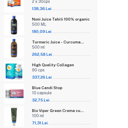
alimentar
2 x 30cps
138,36 Lei
Noni Juice Tahiti 100% organic
500 ML
180,09 Lei
Turmeric Juice - Curcuma
longa 100% pur
500 ml
262,58 Lei
High Quality Collagen
90 cps
337,26 Lei
Blue Candi Stop
10 capsule
32,75 Lei
Bio Viper Green Crema cu
venin de vipera si propolis
100 ml
verde brazilian - 100 ml
71,31 Lei