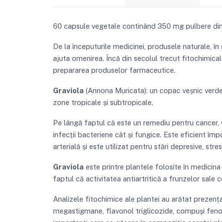
60 capsule vegetale continând 350 mg pulbere din
De la începuturile medicinei, produsele naturale, în 
ajuta omenirea. Încă din secolul trecut fitochimica
prepararea produselor farmaceutice.
Graviola
(Annona Muricata): un copac veșnic verde 
zone tropicale și subtropicale.
Pe lângă faptul că este un remediu pentru cancer,
infecții bacteriene cât și fungice. Este eficient împo
arterială și este utilizat pentru stări depresive, st
Graviola
este printre plantele folosite în medicina t
faptul că activitatea antiartritică a frunzelor sale c
Analizele fitochimice ale plantei au arătat prezența 
megastigmane, flavonol triglicozide, compuşi fenolic