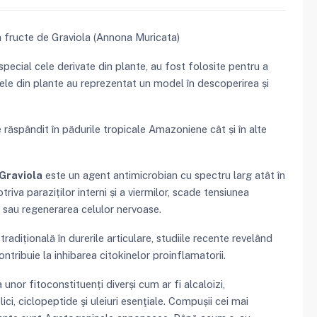
 fructe de Graviola (Annona Muricata)
special cele derivate din plante, au fost folosite pentru a
lele din plante au reprezentat un model în descoperirea și
răspândit în pădurile tropicale Amazoniene cât și în alte
Graviola
este un agent antimicrobian cu spectru larg atât în
triva paraziților interni și a viermilor, scade tensiunea
res sau regenerarea celulor nervoase.
radițională în durerile articulare, studiile recente revelând
ontribuie la inhibarea citokinelor proinflamatorii.
unor fitoconstituenți diverși cum ar fi alcaloizi,
i, ciclopeptide şi uleiuri esenţiale. Compușii cei mai