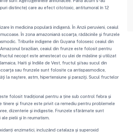
plante sunt Agetogeninele annonacee. Până acum s-au
uri distincte) care au efect citotoxic, antitumoral în 12
izare în medicina populară indigenă. În Anzii peruvieni, ceaiul
r mucoase. În zona amazoniană scoarţa, rădăcinile şi frunzele
pasmodic. Triburile indigene din Guyana folosesc ceaiul din
n Amazonul brazilian, ceaiul din frunze este folosit pentru
i fructul necopt este amestecat cu ulei de măsline şi utilizat
 Jamaica, Haiti şi Indiile de Vest, fructul şi/sau sucul din
; scoarţa sau frunzele sunt folosite ca antispasmodice,
ltăţi la naştere, astm, hipertensiune şi paraziţi. Sucul fructelor
este folosit tradițional pentru a ține sub control febra și
le tinere şi frunze este privit ca remediu pentru problemele
iaree, dizenterie şi indigestie. Frunzele sfărâmate sunt
ale pielii şi în reumatism.
xidanți enzimatici, incluzând catalaza și superoxid