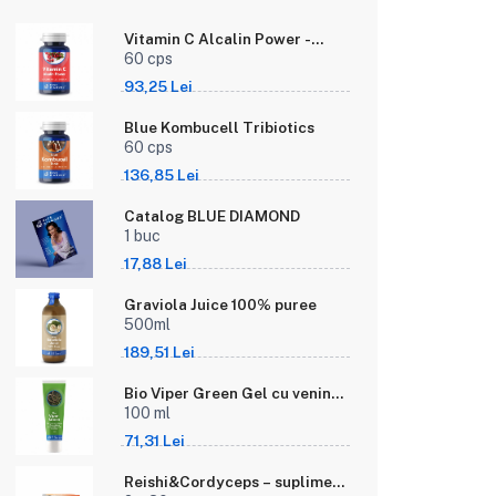
Vitamin C Alcalin Power -
Vitamina C din ascorbat de
60 cps
calciu, maces si acerola
93,25 Lei
Blue Kombucell Tribiotics
60 cps
136,85 Lei
Catalog BLUE DIAMOND
1 buc
17,88 Lei
Graviola Juice 100% puree
500ml
189,51 Lei
Bio Viper Green Gel cu venin
de vipera si propolis verde
100 ml
brazilian - 100 ml
71,31 Lei
Reishi&Cordyceps – supliment