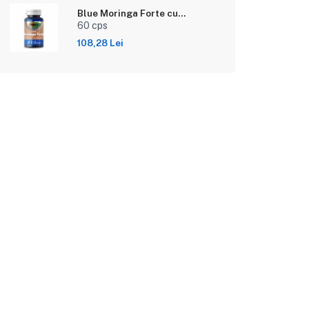
Blue Moringa Forte cu
Propolis Verde Brazilian
60 cps
108,28 Lei