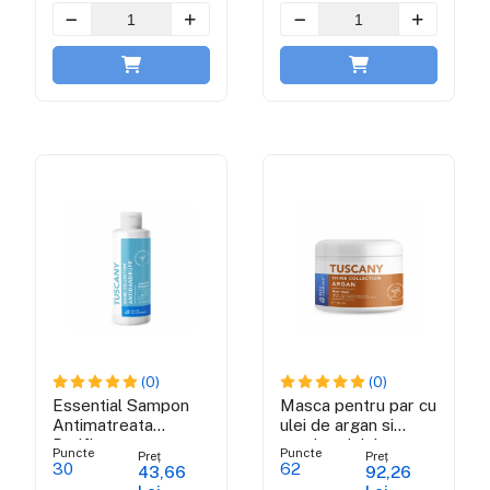
(0)
(0)
Essential Sampon
Masca pentru par cu
Antimatreata
ulei de argan si
Purificator -
coada calului -
Puncte
Puncte
Preț
Preț
Tuscany Shine
Tuscany Shine
30
62
43,66
92,26
Collection
Collection