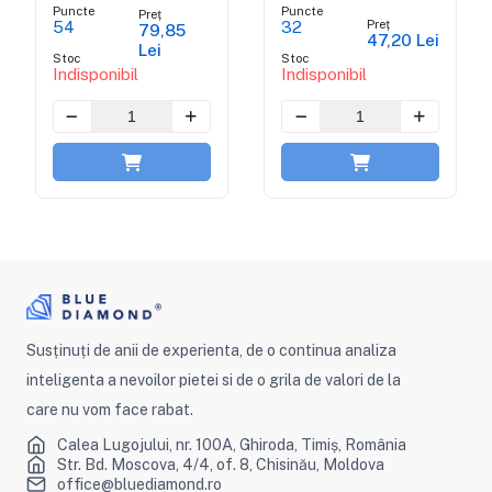
Calului - Tuscany
- Tuscany Shine
Puncte
Puncte
Preț
Shine Collection
Collection
Preț
54
32
79,85
47,20 Lei
Lei
Stoc
Stoc
Indisponibil
Indisponibil
Susținuți de anii de experienta, de o continua analiza
inteligenta a nevoilor pietei si de o grila de valori de la
care nu vom face rabat.
Calea Lugojului, nr. 100A, Ghiroda, Timiș, România
Str. Bd. Moscova, 4/4, of. 8, Chisinău, Moldova
office@bluediamond.ro