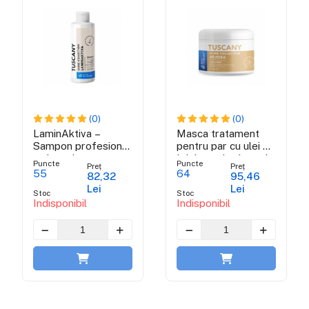
(0)
(0)
LaminAktiva –
Masca tratament
Sampon profesional
pentru par cu ulei de
cu keratina -
jojoba, soia si unt de
Puncte
Puncte
Preț
Preț
Tuscany Shine
shea - Tuscany
55
64
82,32
95,46
Collection
Shine Collection
Lei
Lei
Stoc
Stoc
Indisponibil
Indisponibil