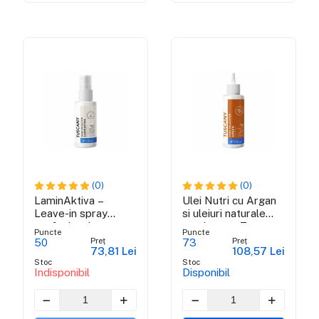
(0)
(0)
LaminAktiva –
Ulei Nutri cu Argan
Leave-in spray
si uleiuri naturale
profesional cu
pretioase - Tuscany
Puncte
Puncte
keratina -Tuscany
Shine Collection
Preț
Preț
50
73
73,81 Lei
108,57 Lei
Shine Collection
Stoc
Stoc
Indisponibil
Disponibil