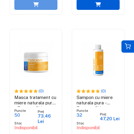
(0)
(0)
Masca tratament cu
Sampon cu miere
miere naturala pura
naturala pura -
- Tuscany Shine
Tuscany Shine
Puncte
Puncte
Preț
Collection
Collection
Preț
50
32
73,46
47,20 Lei
Lei
Stoc
Stoc
Indisponibil
Indisponibil