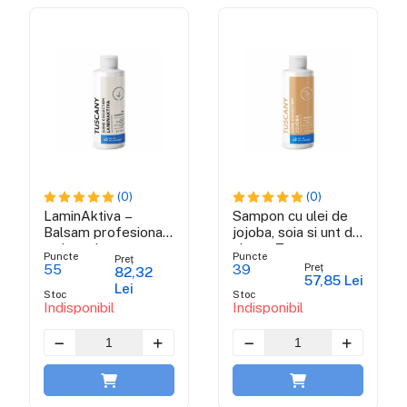
(0)
(0)
LaminAktiva –
Sampon cu ulei de
Balsam profesional
jojoba, soia si unt de
cu keratina -
shea - Tuscany
Puncte
Puncte
Preț
Tuscany Shine
Shine Collection
Preț
55
39
82,32
57,85 Lei
Collection
Lei
Stoc
Stoc
Indisponibil
Indisponibil