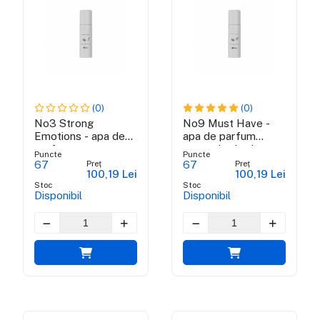
(0)
(0)
No3 Strong
No9 Must Have -
Emotions - apa de
apa de parfum
parfum pentru
pentru barbati
Puncte
Puncte
barbati
Preț
Preț
67
67
100,19 Lei
100,19 Lei
Stoc
Stoc
Disponibil
Disponibil