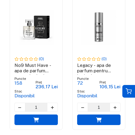
(0)
(0)
No9 Must Have -
Legacy - apa de
apa de parfum
parfum pentru
pentru barbati
barbati
Puncte
Puncte
Preț
Preț
158
72
236,17 Lei
106,15 Lei
Stoc
Stoc
Disponibil
Disponibil