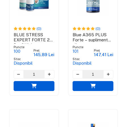
(0)
(0)
BLUE STRESS
Blue A365 PLUS
EXPERT FORTE 24
Forte – supliment
Day&Night -
alimentar
Puncte
Puncte
supliment antistress
antioxidant
Preț
Preț
100
101
145,89 Lei
147,41 Lei
100% natural
Stoc
Stoc
Disponibil
Disponibil