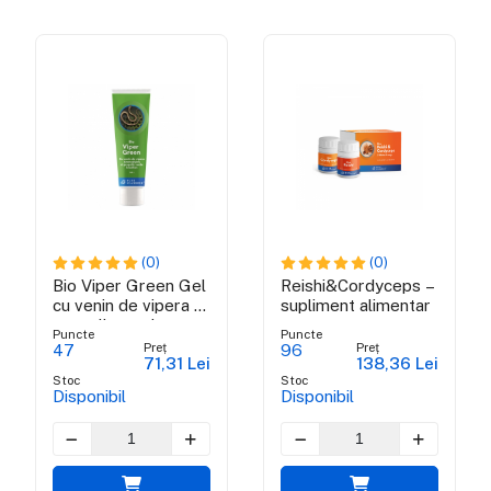
(0)
(0)
Bio Viper Green Gel
Reishi&Cordyceps –
cu venin de vipera si
supliment alimentar
propolis verde
Puncte
Puncte
brazilian - 100 ml
Preț
Preț
47
96
71,31 Lei
138,36 Lei
Stoc
Stoc
Disponibil
Disponibil