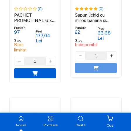
(0)
(0)
PACHET
Sapun lichid cu
PROMOTINAL 6 x
miros banana si
Blue Amaranth BIO
extract de aloe vera
Puncte
Puncte
Preț
- BLUE SPLASH
Preț
97
22
33,38
177,04
COLLECTION
Lei
Stoc
Stoc
Lei
Stoc
Indisponibil
limitat
Acasă
Produse
Caută
Coș