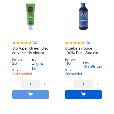
(0)
(0)
Bio Viper Green Gel
Blueberry Juice
cu venin de vipera si
100% Pur - Suc din
propolis verde
Afine 100% Pur
Puncte
Puncte
Preț
brazilian - 50 ml
Certificat Organic-
Preț
26
116
40,24
167,98 Lei
Bio
Lei
Stoc
Stoc
Indisponibil
Disponibil