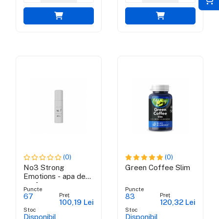
(0)
(0)
No3 Strong
Green Coffee Slim
Emotions - apa de
parfum pentru
Puncte
Puncte
barbati
Preț
Preț
67
83
100,19 Lei
120,32 Lei
Stoc
Stoc
Disponibil
Disponibil