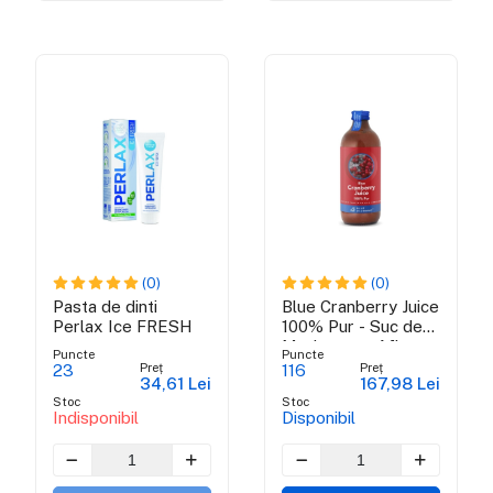
(0)
(0)
Pasta de dinti
Blue Cranberry Juice
Perlax Ice FRESH
100% Pur - Suc de
Merisoare - Afin
Puncte
Puncte
American 100% Pur
Preț
Preț
23
116
34,61 Lei
167,98 Lei
Certificat Organic
Stoc
Stoc
Bio
Indisponibil
Disponibil