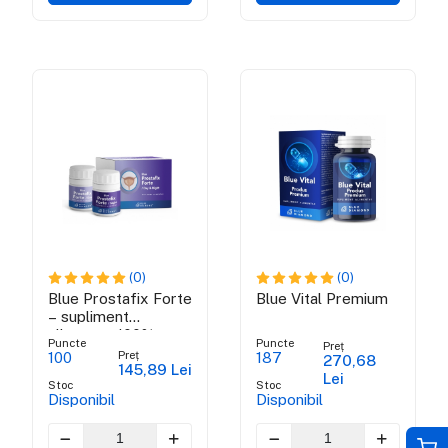
(0)
(0)
Blue Prostafix Forte
Blue Vital Premium
– supliment
alimentar 100%
Puncte
Puncte
Preț
NATURAL
Preț
100
187
270,68
145,89 Lei
Lei
Stoc
Stoc
Disponibil
Disponibil