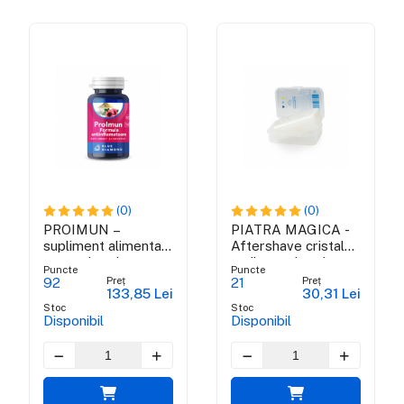
(0)
(0)
PROIMUN –
PIATRA MAGICA -
supliment alimentar
Aftershave cristal
pentru intarirea
antibacterian alaun
Puncte
Puncte
imunitatii
de potasiu
Preț
Preț
92
21
133,85 Lei
30,31 Lei
Stoc
Stoc
Disponibil
Disponibil