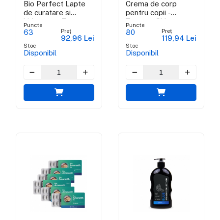
Bio Perfect Lapte
Crema de corp
de curatare si
pentru copii -
hidratare - Tuscany
Tuscany Shine
Puncte
Puncte
Shine Collection
Collection
Preț
Preț
63
80
92,96 Lei
119,94 Lei
Stoc
Stoc
Disponibil
Disponibil