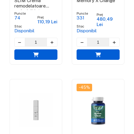
SLIM Crema
Memory X Change
remodelatoare
anticelulitică cu
Puncte
Puncte
Preț
venin de viperă și
Preț
74
331
480,49
110,19 Lei
propolis verde
Lei
Stoc
Stoc
brazilian
Disponibil
Disponibil
-45%