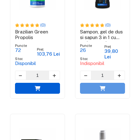
(0)
(0)
Brazilian Green
Sampon, gel de dus
Propolis
si sapun 3 in 1 cu
carbune activ -
Puncte
Puncte
Preț
BLUE SPLASH
Preț
72
26
39,80
103,76 Lei
COLLECTION
Lei
Stoc
Stoc
Disponibil
Indisponibil