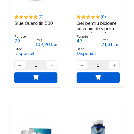
(0)
(0)
Blue Quercitin 500
Gel pentru picioare
cu venin de vipera
ammodytes si
Puncte
Puncte
propolis verde
Preț
Preț
70
47
102,26 Lei
71,31 Lei
brazilian
Stoc
Stoc
Disponibil
Disponibil