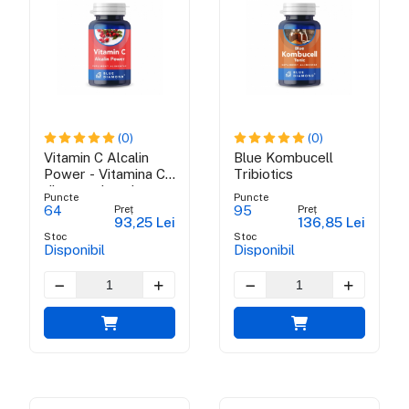
(0)
(0)
Vitamin C Alcalin
Blue Kombucell
Power - Vitamina C
Tribiotics
din ascorbat de
Puncte
Puncte
calciu, maces si
Preț
Preț
64
95
93,25 Lei
136,85 Lei
acerola
Stoc
Stoc
Disponibil
Disponibil