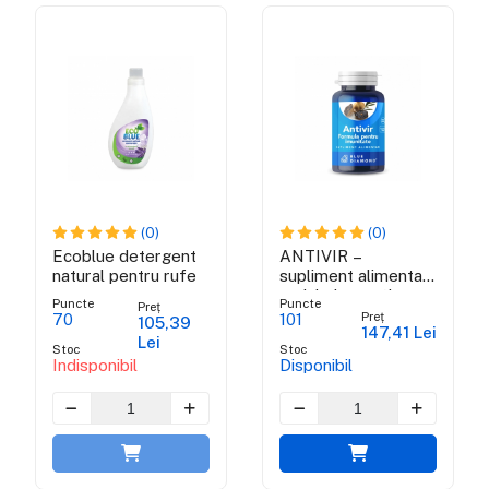
(0)
(0)
Ecoblue detergent
ANTIVIR –
natural pentru rufe
supliment alimentar
antiviral cu acțiune
Puncte
Puncte
Preț
rapidă
Preț
70
101
105,39
147,41 Lei
Lei
Stoc
Stoc
Indisponibil
Disponibil