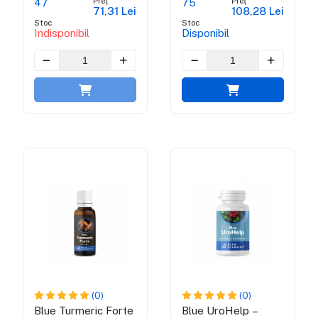
Preț
Preț
47
75
71,31 Lei
108,28 Lei
ml
Stoc
Stoc
Indisponibil
Disponibil
(0)
(0)
Blue Turmeric Forte
Blue UroHelp –