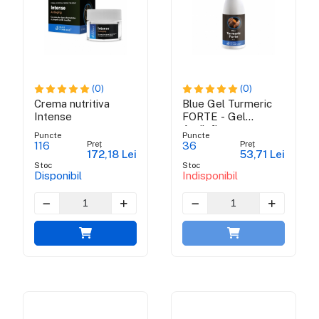
(0)
(0)
Crema nutritiva
Blue Gel Turmeric
Intense
FORTE - Gel
Antiinflamator
Puncte
Puncte
Preț
Preț
116
36
172,18 Lei
53,71 Lei
Stoc
Stoc
Disponibil
Indisponibil