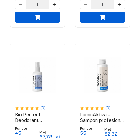
(0)
(0)
Bio Perfect
LaminAktiva –
Deodorant
Sampon profesional
hipoalergenic cu
cu keratina -
Puncte
Puncte
Preț
protectie 24h -
Tuscany Shine
Preț
45
55
82,32
67,78 Lei
Tuscany Shine
Collection
Lei