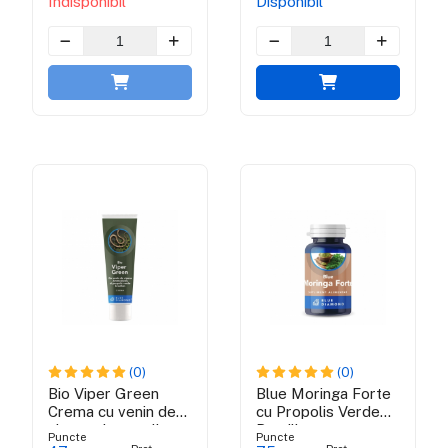
Indisponibil
Disponibil
(0)
(0)
Bio Viper Green
Blue Moringa Forte
Crema cu venin de
cu Propolis Verde
vipera si propolis
Brazilian
Puncte
Puncte
verde brazilian - 100