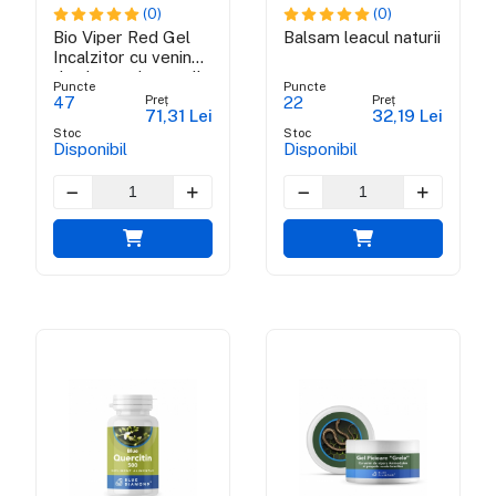
(0)
(0)
Bio Viper Red Gel
Balsam leacul naturii
Incalzitor cu venin
de vipera si propolis
Puncte
Puncte
verde brazilian - 100
Preț
Preț
47
22
71,31 Lei
32,19 Lei
ml
Stoc
Stoc
Disponibil
Disponibil