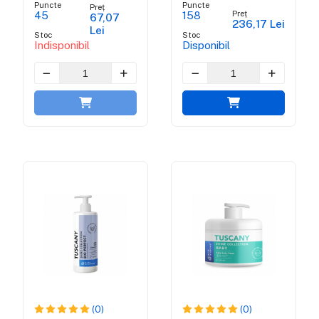
Puncte
Puncte
Preț
Tuscany Shine
Preț
45
158
67,07
236,17 Lei
Collection
Lei
Stoc
Stoc
Indisponibil
Disponibil
(0)
(0)