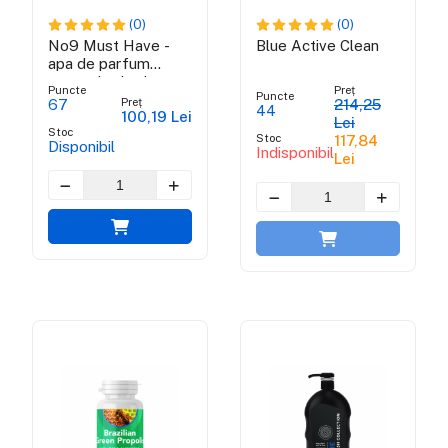
(0)
(0)
No9 Must Have -
Blue Active Clean
apa de parfum
pentru barbati
Puncte
Preț
Puncte
Preț
67
214,25
44
100,19 Lei
Lei
Stoc
Stoc
117,84
Disponibil
Indisponibil
Lei