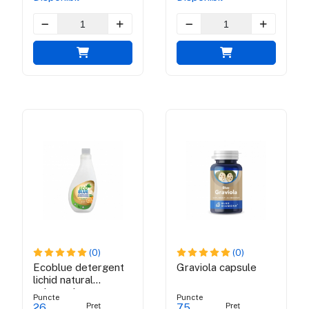
(0)
(0)
Ecoblue detergent
Graviola capsule
lichid natural
universal
Puncte
Puncte
Preț
Preț
26
75