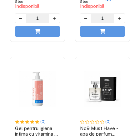
Stoc
Stoc
Collection
Indisponibil
Indisponibil
(0)
(0)
Gel pentru igiena
No9 Must Have -
intima cu vitamina E
apa de parfum
si acid lactic -
pentru barbati